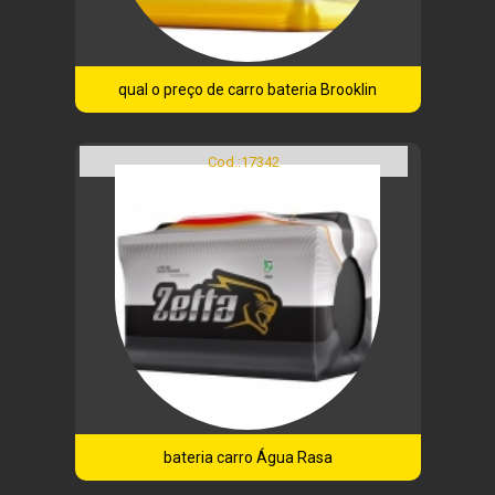
qual o preço de carro bateria Brooklin
Cod.:
17342
bateria carro Água Rasa