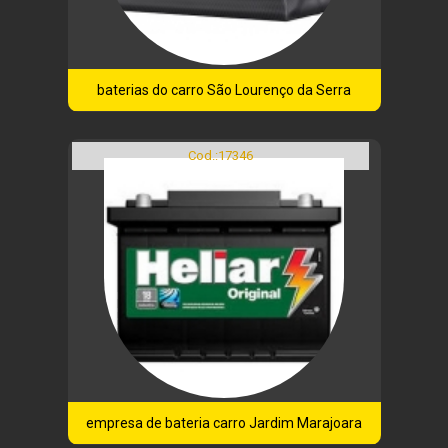
baterias do carro São Lourenço da Serra
Cod.:
17346
empresa de bateria carro Jardim Marajoara