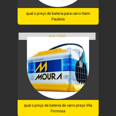
qual o preço de bateria para carro Itaim
Paulista
Cod.:
17330
qual o preço de bateria de carro preço Vila
Formosa