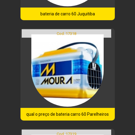
bateria de carro 60 Juquitiba
Cod.:
17318
qual o preço de bateria carro 60 Parelheiros
Cod.:
17319