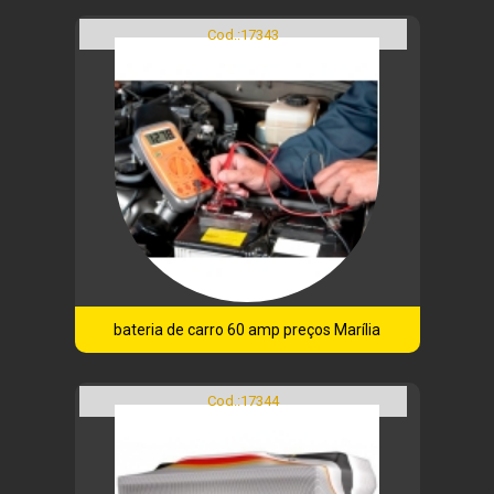
Cod.:
17343
bateria de carro 60 amp preços Marília
Cod.:
17344