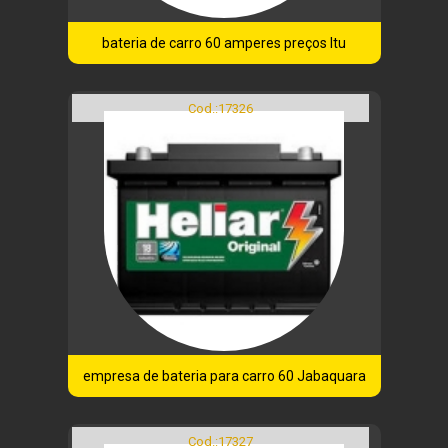
bateria de carro 60 amperes preços Itu
Cod.:
17326
empresa de bateria para carro 60 Jabaquara
Cod.:
17327