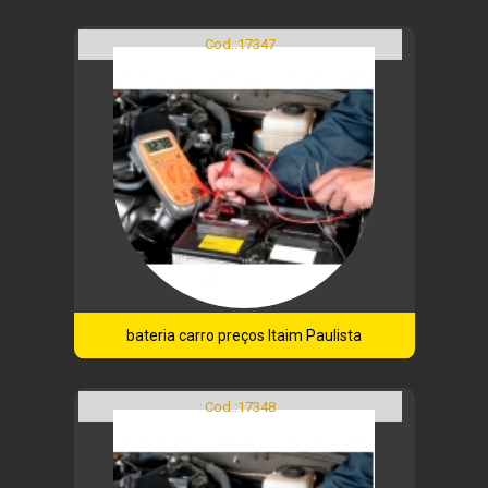
Cod.:
17347
bateria carro preços Itaim Paulista
Cod.:
17348