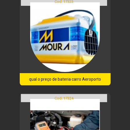
Cod.:
17323
qual o preço de bateria carro Aeroporto
Cod.:
17324