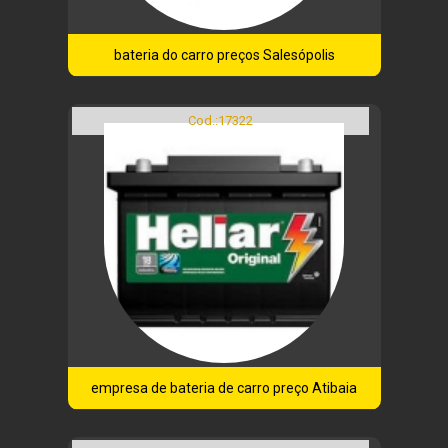
bateria do carro preços Salesópolis
Cod.:
17322
empresa de bateria de carro preço Atibaia