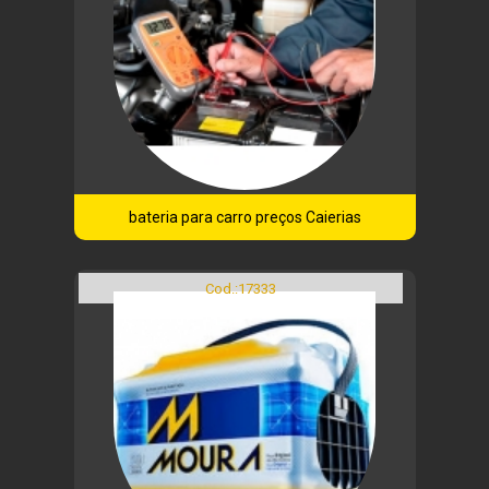
bateria para carro preços Caierias
Cod.:
17333