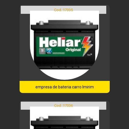
Cod.:
17335
empresa de bateria carro Imirim
Cod.:
17336