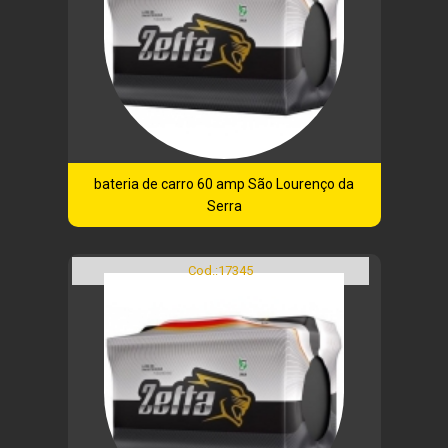
bateria de carro 60 amp São Lourenço da
Serra
Cod.:
17345