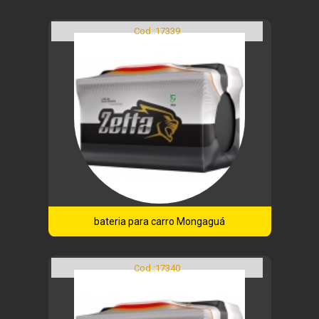
Cod.:
17339
bateria para carro Mongaguá
Cod.:
17340