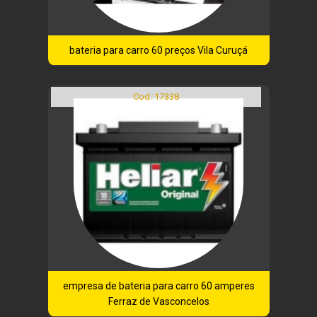
bateria para carro 60 preços Vila Curuçá
Cod.:
17338
empresa de bateria para carro 60 amperes
Ferraz de Vasconcelos