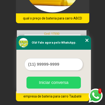
qual o preço de bateria para carro ABCD
Cod.:
17350
Olá! Fale agora pelo WhatsApp.
Iniciar conversa
1
empresa de bateria para carro Taubaté