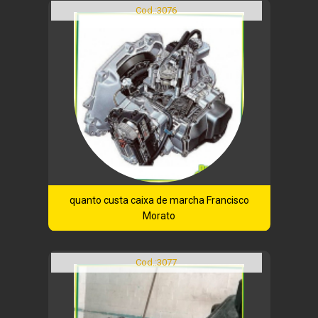
Cod.:
3076
quanto custa caixa de marcha Francisco
Morato
Cod.:
3077