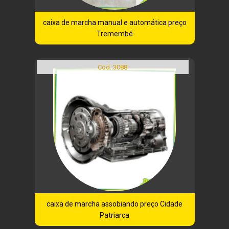
caixa de marcha manual e automática preço
Tremembé
Cod.:
3088
caixa de marcha assobiando preço Cidade
Patriarca