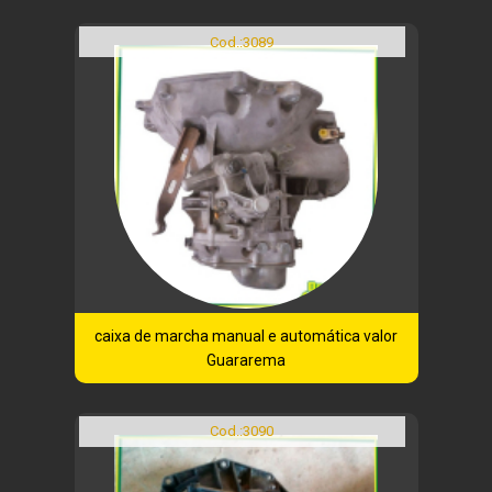
Cod.:
3089
caixa de marcha manual e automática valor
Guararema
Cod.:
3090