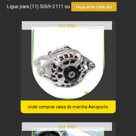
Ligue para
(11) 5069-2111
ou
faça uma cotação
Cod.:
3062
onde comprar caixa de marcha Aeroporto
Cod.:
3063