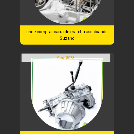
onde comprar caixa de marcha assobiando
Suzano
Cod.:
3083