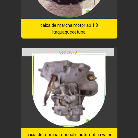
caixa de marcha motor ap 1.8
Itaquaquecetuba
Cod.:
3070
caixa de marcha manual e automática valor