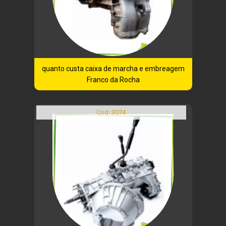
quanto custa caixa de marcha e embreagem
Franco da Rocha
Cod.:
3074