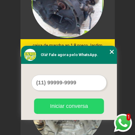
caixa de marcha ap 1.8 preço Jardim
Marajoara
Olá! Fale agora pelo WhatsApp.
Cod.:
3096
Iniciar conversa
1