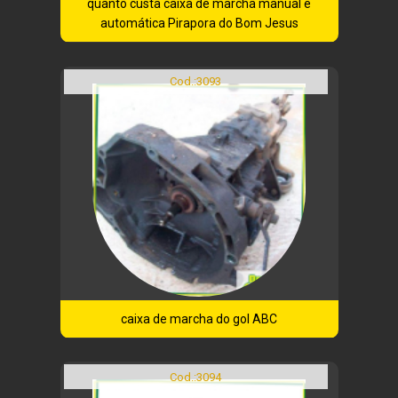
quanto custa caixa de marcha manual e
automática Pirapora do Bom Jesus
Cod.:
3093
caixa de marcha do gol ABC
Cod.:
3094