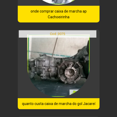
onde comprar caixa de marcha ap
Cachoeirinha
Cod.:
3075
quanto custa caixa de marcha do gol Jacareí