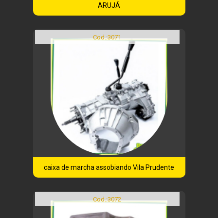
ARUJÁ
Cod.:
3071
caixa de marcha assobiando Vila Prudente
Cod.:
3072