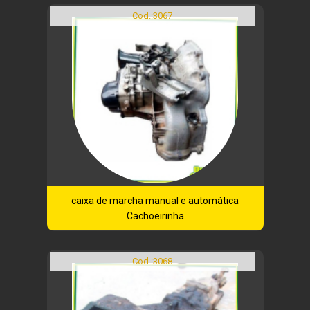
Cod.:
3067
caixa de marcha manual e automática
Cachoeirinha
Cod.:
3068