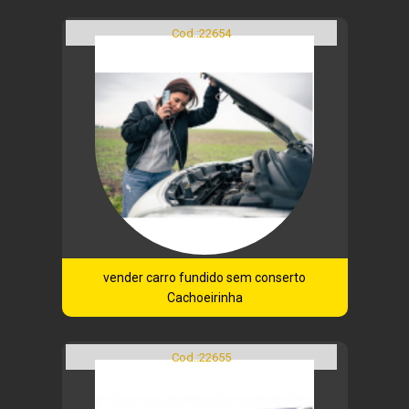
Cod.:
22654
vender carro fundido sem conserto
Cachoeirinha
Cod.:
22655