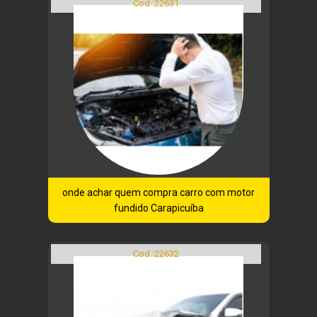
Cod.:
22631
onde achar quem compra carro com motor
fundido Carapicuíba
Cod.:
22632