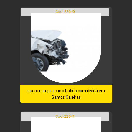
Cod.:
22640
quem compra carro batido com dívida em
Santos Caieiras
Cod.:
22641