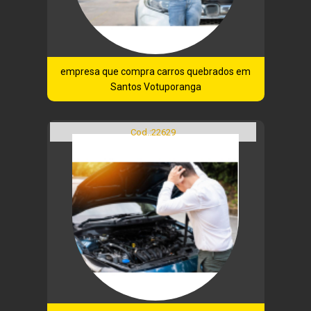
empresa que compra carros quebrados em
Santos Votuporanga
Cod.:
22629