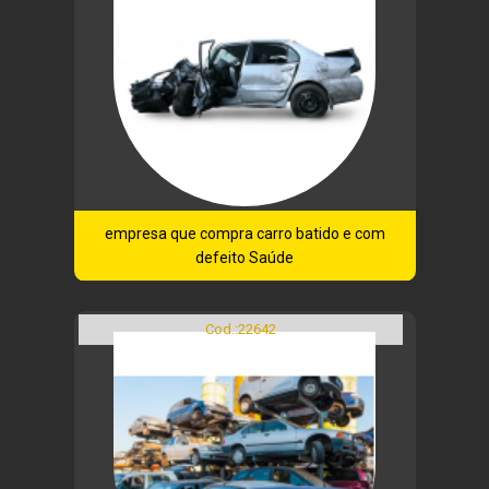
empresa que compra carro batido e com
defeito Saúde
Cod.:
22642