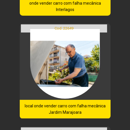
onde vender carro com falha mecânica
Interlagos
Cod.:
22649
local onde vender carro com falha mecânica
Jardim Marajoara