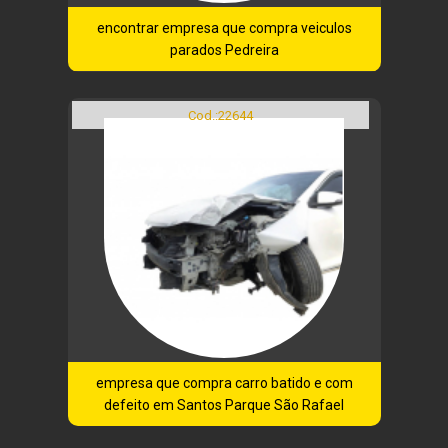
encontrar empresa que compra veiculos
parados Pedreira
Cod.:
22644
empresa que compra carro batido e com
defeito em Santos Parque São Rafael