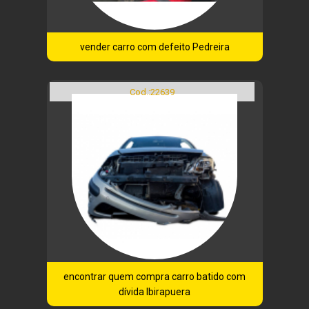
vender carro com defeito Pedreira
Cod.:
22639
encontrar quem compra carro batido com
dívida Ibirapuera