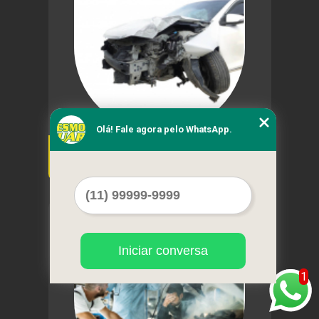
Olá! Fale agora pelo WhatsApp.
demonte para vender carro de perda total São
Carlos
Cod.:
22656
Iniciar conversa
1