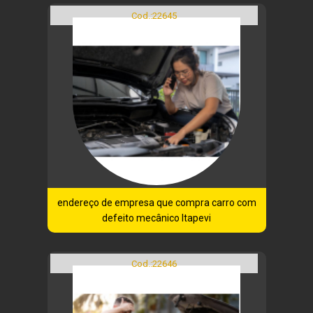
Cod.:
22645
endereço de empresa que compra carro com
defeito mecânico Itapevi
Cod.:
22646