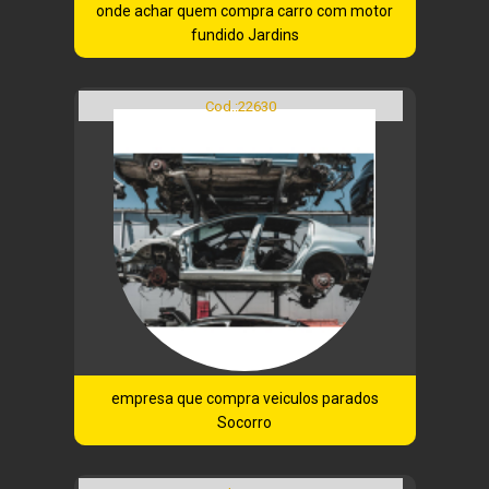
onde achar quem compra carro com motor
fundido Jardins
Cod.:
22630
empresa que compra veiculos parados
Socorro