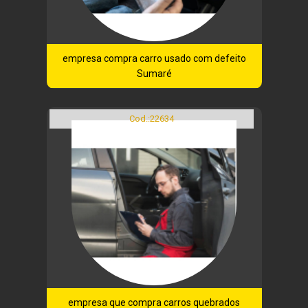
empresa compra carro usado com defeito
Sumaré
Cod.:
22634
empresa que compra carros quebrados