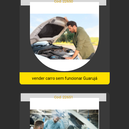
Cod.:
22650
vender carro sem funcionar Guarujá
Cod.:
22651