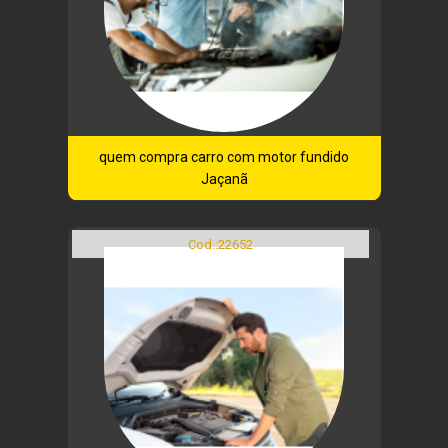
quem compra carro com motor fundido
Jaçanã
Cod.:
22652