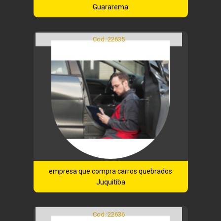
Guararema
Cod.:
22635
empresa que compra carros quebrados
Juquitiba
Cod.:
22636