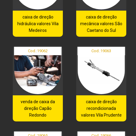
caixa de direção
caixa de direção
hidráulica valores Vila
mecânica valores São
Medeiros
Caetano do Sul
Cod.:
19062
Cod.:
19063
venda de caixa da
caixa de direção
direção Capão
recondicionada
Redondo
valores Vila Prudente
Cod.:
19065
Cod.:
19066