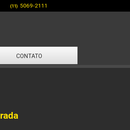
5069-2111
(11)
CONTATO
urada