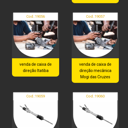
Cod.:
19056
Cod.:
19057
venda de caixa de
venda de caixa de
direção Itatiba
direção mecânica
Mogi das Cruzes
Cod.:
19059
Cod.:
19060