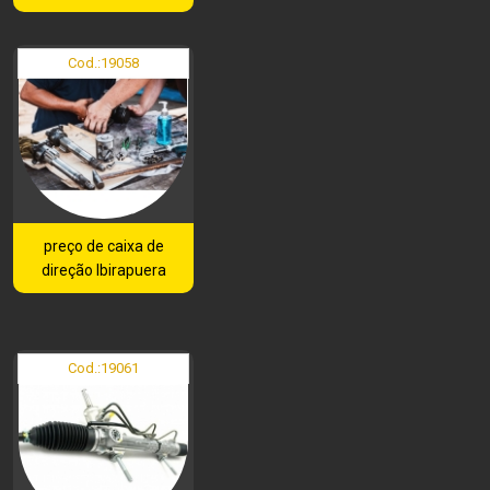
Cod.:
19058
preço de caixa de
direção Ibirapuera
Cod.:
19061