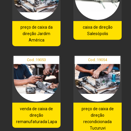
preço de caixa da
caixa de direção
direção Jardim
Salesópolis
América
Cod.:
19053
Cod.:
19054
venda de caixa de
preço de caixa de
direção
direção
remanufaturada Lapa
recondicionada
Tucuruvi