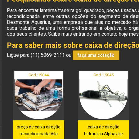
Para encontrar lanterna traseira gol quadrado, peças usadas 
recondicionada, entre outras opções do segmento de de
Desmonte Aquarius, uma empresa que atua no mercado há
cada trabalho de uma forma profissional e objetiva, a org
dos seus clientes. Saiba mais entrando em contato hoje me
Para saber mais sobre caixa de direçã
Ligue para
(11) 5069-2111
ou
faça uma cotação
Cod.:
19044
Cod.:
19045
preço de caixa direção
caixa de direção
recondicionada Vila
hidráulica Alphaville