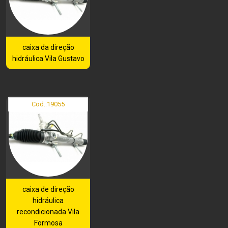
caixa da direção
hidráulica Vila Gustavo
Cod.:
19055
caixa de direção
hidráulica
recondicionada Vila
Formosa