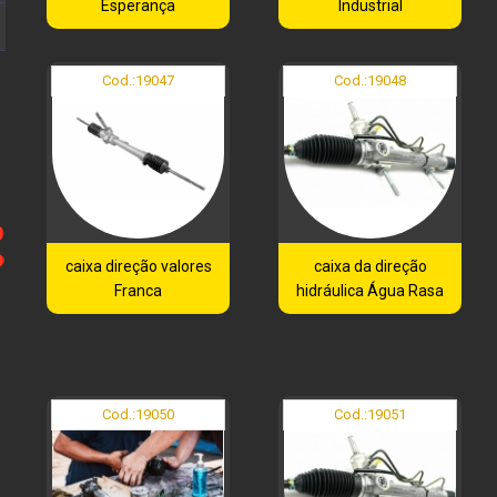
Esperança
Industrial
Cod.:
19047
Cod.:
19048
caixa direção valores
caixa da direção
Franca
hidráulica Água Rasa
Cod.:
19050
Cod.:
19051