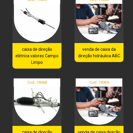
caixa de direção
venda de caixa da
elétrica valores Campo
direção hidráulica ABC
Limpo
Cod.:
19068
Cod.:
19069
caixa de direção
venda de caixa direção