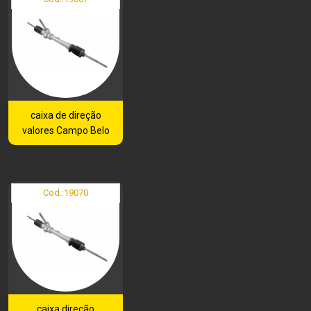
caixa de direção
valores Campo Belo
Cod.:
19070
caixa direção