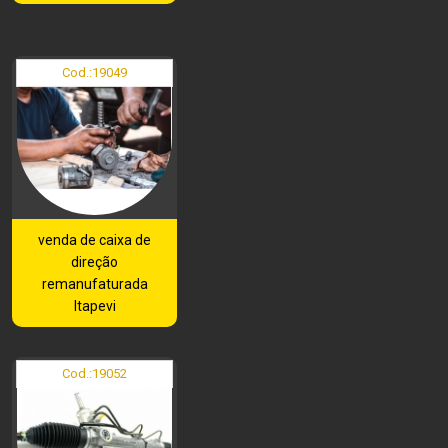
Cod.:
19049
venda de caixa de
direção
remanufaturada
Itapevi
Cod.:
19052