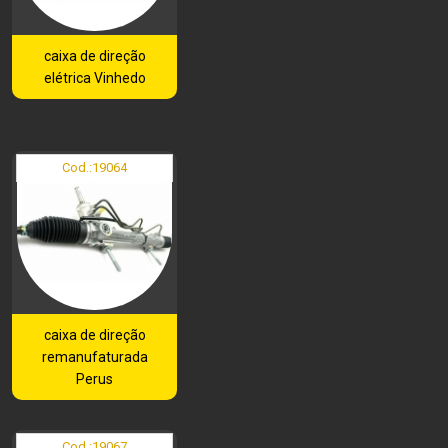
caixa de direção
elétrica Vinhedo
Cod.:
19064
caixa de direção
remanufaturada
Perus
Cod.:
19067