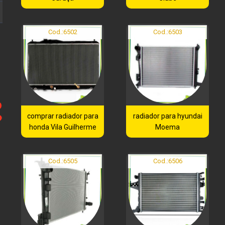
Cod.:
6502
Cod.:
6503
comprar radiador para
radiador para hyundai
honda Vila Guilherme
Moema
Cod.:
6505
Cod.:
6506