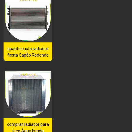
quanto custa radiador
fiesta Capão Redondo
Cod.:
6501
comprar radiador para
jeep Água Funda