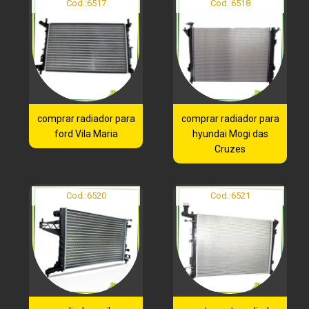
Cod.:
6517
Cod.:
6518
comprar radiador para
comprar radiador para
ford Vila Maria
hyundai Mogi das
Cruzes
Cod.:
6520
Cod.:
6521