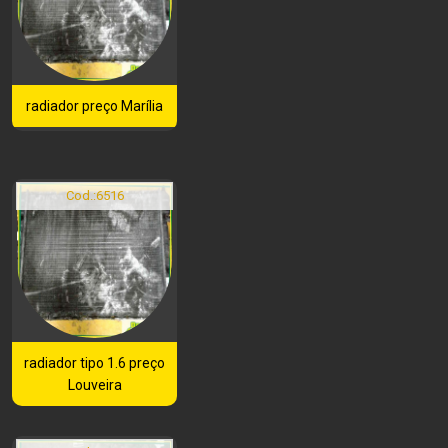
radiador preço Marília
Cod.:
6516
radiador tipo 1.6 preço
Louveira