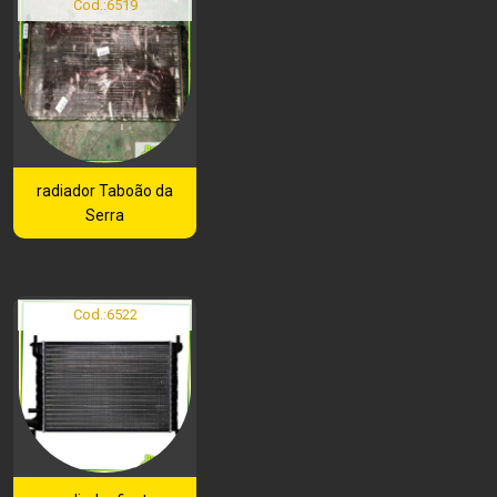
Cod.:
6519
radiador Taboão da
Serra
Cod.:
6522