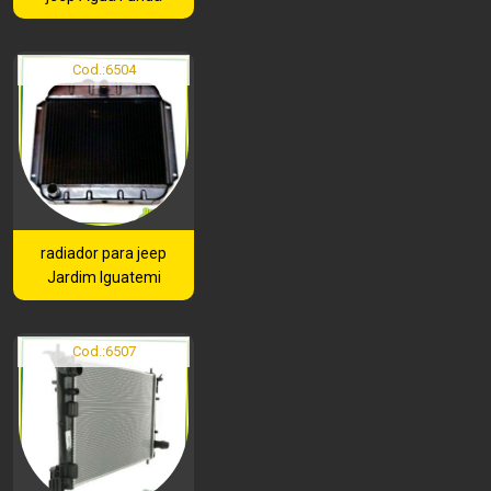
Cod.:
6504
radiador para jeep
Jardim Iguatemi
Cod.:
6507