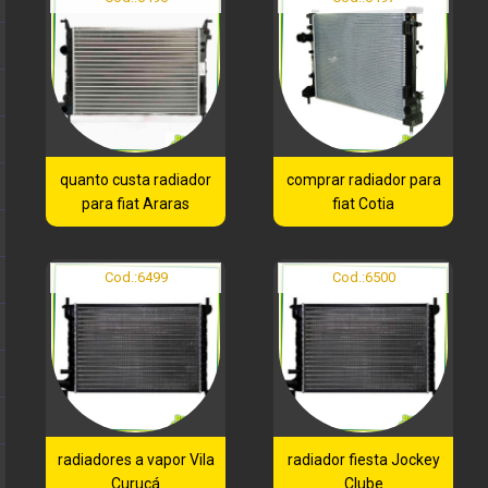
quanto custa radiador
comprar radiador para
para fiat Araras
fiat Cotia
Cod.:
6499
Cod.:
6500
radiadores a vapor Vila
radiador fiesta Jockey
Curuçá
Clube