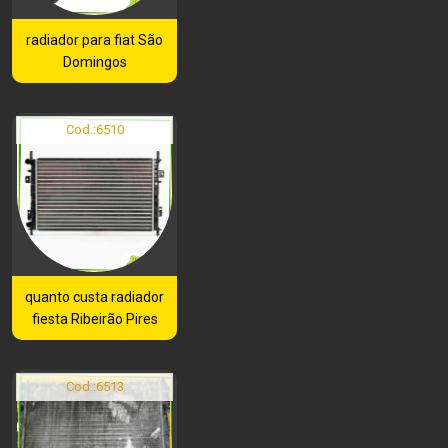
radiador para fiat São
Domingos
Cod.:
6510
quanto custa radiador
fiesta Ribeirão Pires
Cod.:
6513