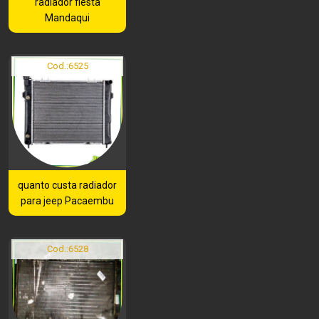
radiador fiesta
Mandaqui
Cod.:
6525
quanto custa radiador
para jeep Pacaembu
Cod.:
6528