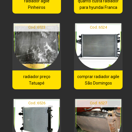
radiador agile
quanto custa radiador
Pinheiros
para hyundai Franca
Cod.:
6523
Cod.:
6524
radiador preço
comprar radiador agile
Tatuapé
São Domingos
Cod.:
6526
Cod.:
6527