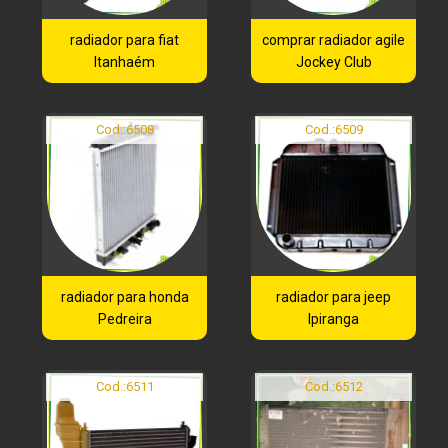
radiador para fiat
comprar radiador agile
Itanhaém
Jockey Club
Cod.:
6508
Cod.:
6509
radiador para honda
radiador para jeep
Pedreira
Ipiranga
Cod.:
6511
Cod.:
6512