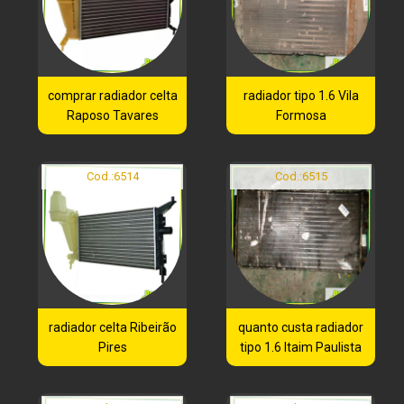
comprar radiador celta
radiador tipo 1.6 Vila
Raposo Tavares
Formosa
Cod.:
6514
Cod.:
6515
radiador celta Ribeirão
quanto custa radiador
Pires
tipo 1.6 Itaim Paulista