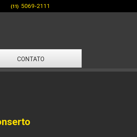
5069-2111
(11)
CONTATO
onserto