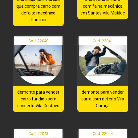
que compra carro com
com falha mecânica
defeito mecânico
em Santos Vila Matilde
Paulínia
Cod.:
22040
Cod.:
22041
demonte para vender
demonte para vender
carro fundido sem
carro com defeito Vila
conserto Vila Gustavo
Curuçá
Cod.:
22043
Cod.:
22044