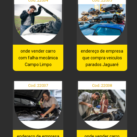
Cod.:
22034
Cod.:
22035
onde vender carro
endereço de empresa
com falha mecânica
que compra veiculos
Campo Limpo
parados Jaguaré
Cod.:
22037
Cod.:
22038
endereço de empresa
onde vender carro