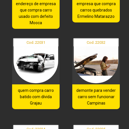
endereço de empresa
empresa que compra
que compra carro
carros quebrados
usado com defeito
Ermelino Matarazzo
Mooca
Cod.:
22031
Cod.:
22032
quem compra carro
demonte para vender
batido com dívida
carro sem funcionar
Grajau
Campinas