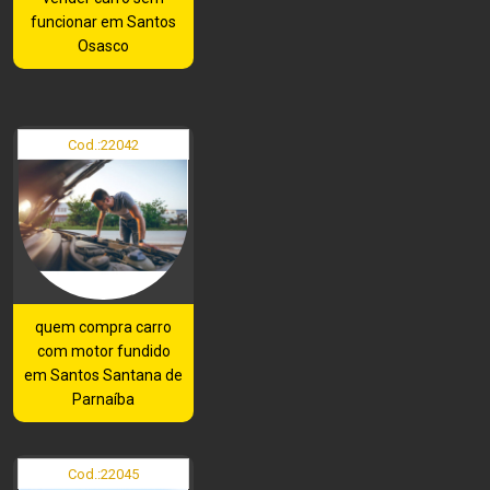
funcionar em Santos
Osasco
Cod.:
22042
quem compra carro
com motor fundido
em Santos Santana de
Parnaíba
Cod.:
22045