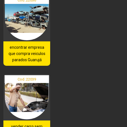
Cod.:
22036
encontrar empresa
que compra veiculos
parados Guarujá
Cod.:
22039
vender carro sem