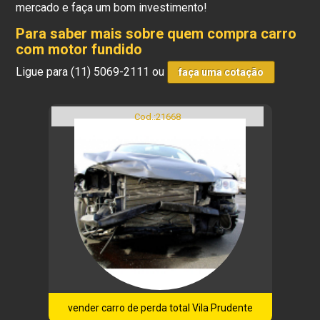
mercado e faça um bom investimento!
Para saber mais sobre quem compra carro
com motor fundido
Ligue para
(11) 5069-2111
ou
faça uma cotação
Cod.:
21668
vender carro de perda total Vila Prudente