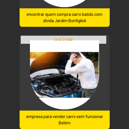
encontrar quem compra carro batido com
dívida Jardim Bonfiglioli
Cod.:
21682
empresa para vender carro sem funcionar
Belém