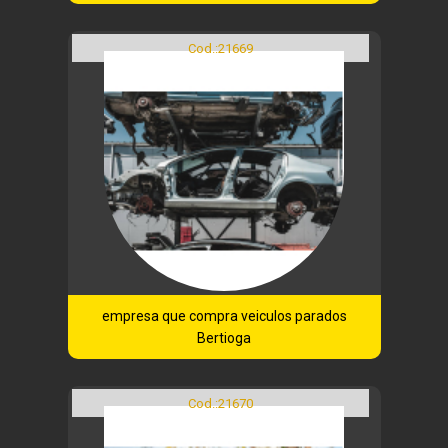
Cod.:
21669
empresa que compra veiculos parados
Bertioga
Cod.:
21670