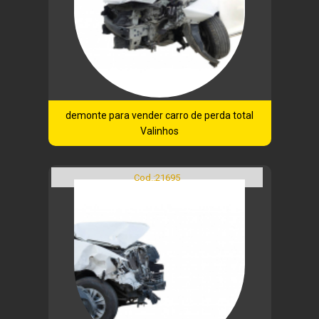
demonte para vender carro de perda total
Valinhos
Cod.:
21695