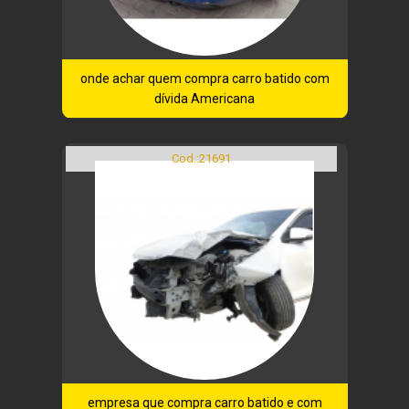
onde achar quem compra carro batido com
dívida Americana
Cod.:
21691
empresa que compra carro batido e com