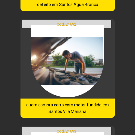
defeito em Santos Água Branca
Cod.:
21692
quem compra carro com motor fundido em
Santos Vila Mariana
Cod.:
21693