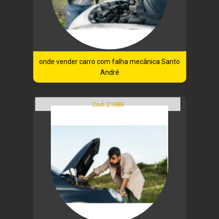
onde vender carro com falha mecânica Santo
André
Cod.:
21686