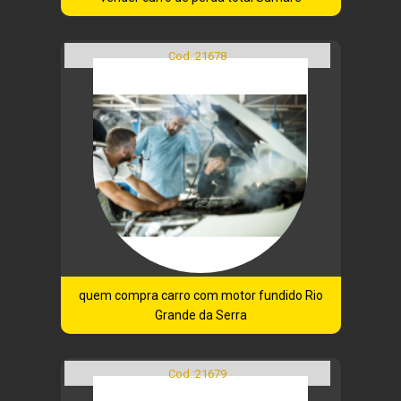
Cod.:
21678
quem compra carro com motor fundido Rio
Grande da Serra
Cod.:
21679