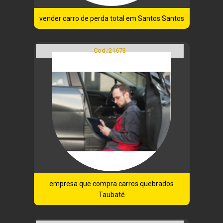
vender carro de perda total em Santos Santos
Cod.:
21673
empresa que compra carros quebrados
Taubaté