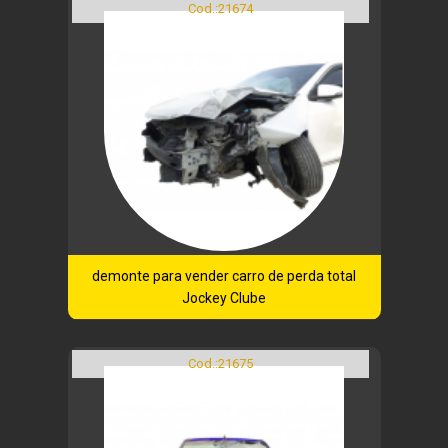
Cod.:
21674
demonte para vender carro de perda total
Jockey Clube
Cod.:
21675