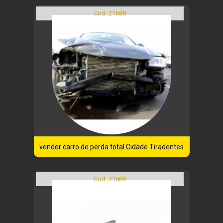
Cod.:
21688
vender carro de perda total Cidade Tiradentes
Cod.:
21689