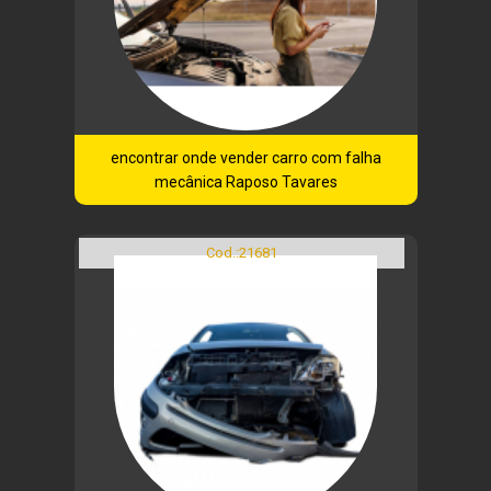
encontrar onde vender carro com falha
mecânica Raposo Tavares
Cod.:
21681