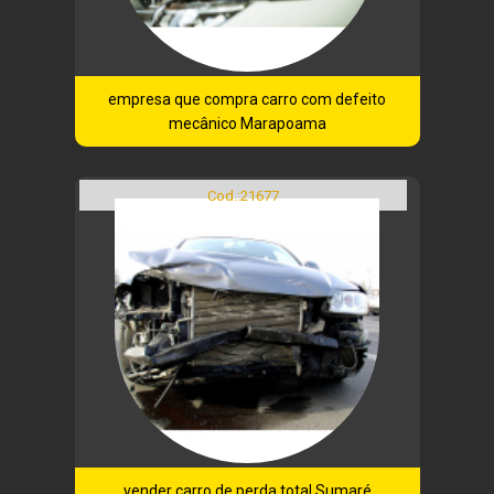
empresa que compra carro com defeito
mecânico Marapoama
Cod.:
21677
vender carro de perda total Sumaré