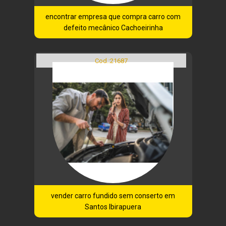
encontrar empresa que compra carro com
defeito mecânico Cachoeirinha
Cod.:
21687
vender carro fundido sem conserto em
Santos Ibirapuera