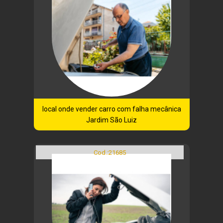
local onde vender carro com falha mecânica
Jardim São Luiz
Cod.:
21685