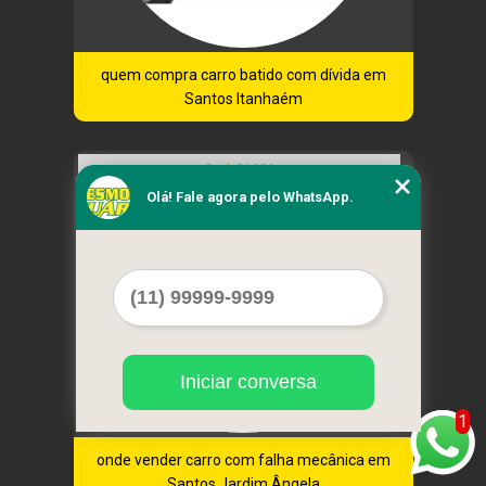
quem compra carro batido com dívida em
Santos Itanhaém
Cod.:
21696
Olá! Fale agora pelo WhatsApp.
Iniciar conversa
1
onde vender carro com falha mecânica em
Santos Jardim Ângela