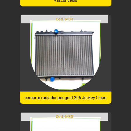
Vasconcelos
Cod.:
6434
comprar radiador peugeot 206 Jockey Clube
Cod.:
6435