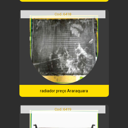
Cod.:
6418
radiador preço Araraquara
Cod.:
6419