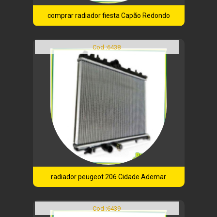
comprar radiador fiesta Capão Redondo
Cod.:
6438
radiador peugeot 206 Cidade Ademar
Cod.:
6439