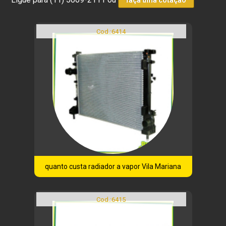
faça uma cotação
Cod.:
6414
quanto custa radiador a vapor Vila Mariana
Cod.:
6415