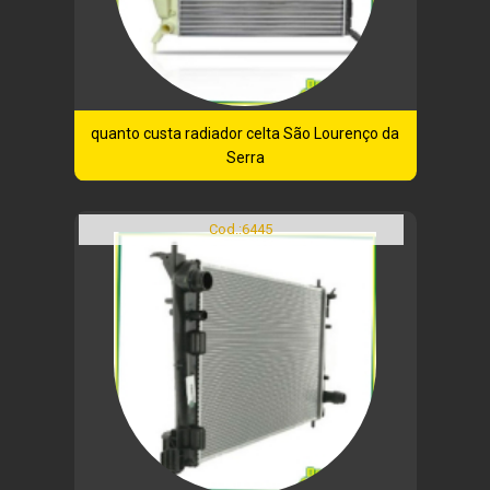
quanto custa radiador celta São Lourenço da
Serra
Cod.:
6445