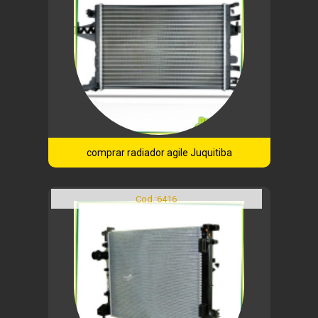
comprar radiador agile Juquitiba
Cod.:
6416