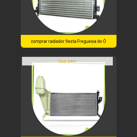
comprar radiador fiesta Freguesia do Ó
Cod.:
6441