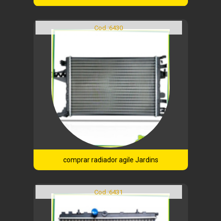
Cod.:
6430
comprar radiador agile Jardins
Cod.:
6431