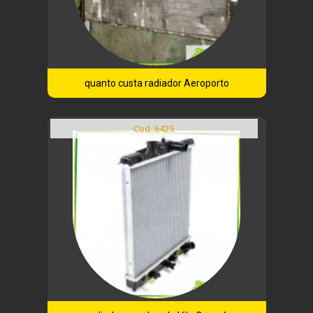
quanto custa radiador Aeroporto
Cod.:
6425