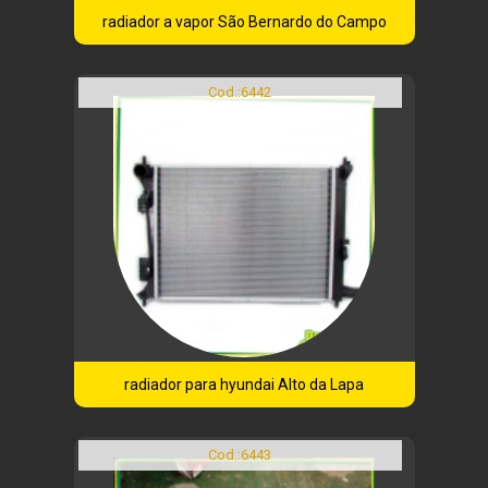
radiador a vapor São Bernardo do Campo
Cod.:
6442
radiador para hyundai Alto da Lapa
Cod.:
6443