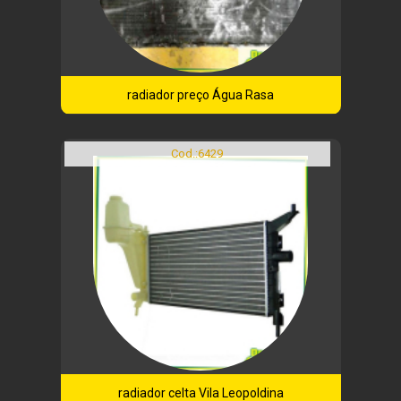
radiador preço Água Rasa
Cod.:
6429
radiador celta Vila Leopoldina