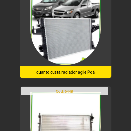
quanto custa radiador agile Poá
Cod.:
6448