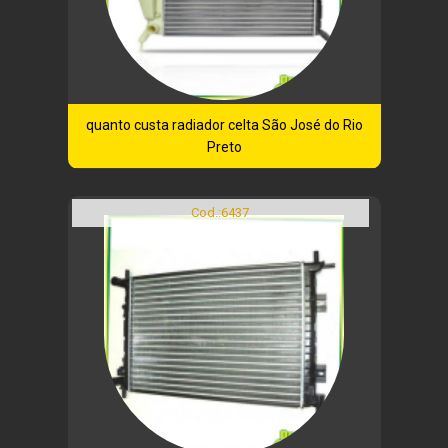
quanto custa radiador celta São José do Rio
Preto
Cod.:
6437