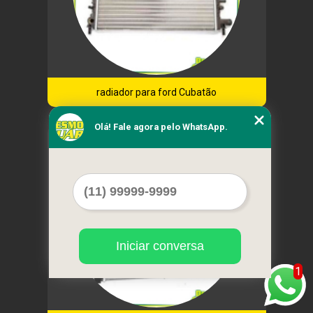
radiador para ford Cubatão
Olá! Fale agora pelo WhatsApp.
Cod.:
6449
Iniciar conversa
1