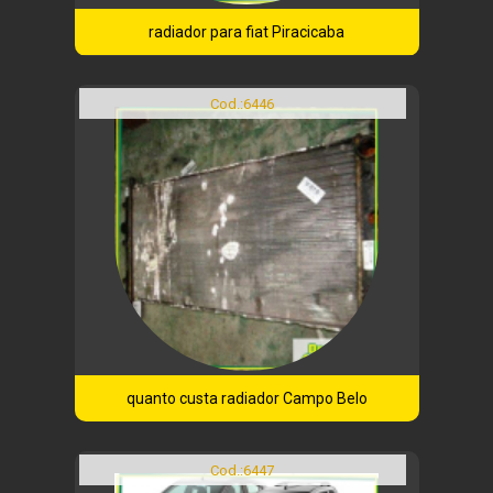
radiador para fiat Piracicaba
Cod.:
6446
quanto custa radiador Campo Belo
Cod.:
6447