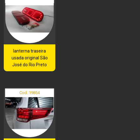
lanterna traseira
usada original São
José do Rio Preto
Cod.:
19854