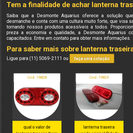
Tem a finalidade de achar lanterna tra
Saiba que a Desmonte Aquarius oferece a solução qu
desmanche e conta com uma cultura muito forte, que visa sa
tornando nossos produtos acessíveis a todos. Proporcio
preza a economia e qualidade, a Desmonte Aquarius con
capacitados. Entre em contato para obter mais informações.
Para saber mais sobre lanterna traseir
Ligue para
(11) 5069-2111
ou
faça uma cotação
Cod.:
19828
Cod.:
19829
qual o valor de
lanterna traseira