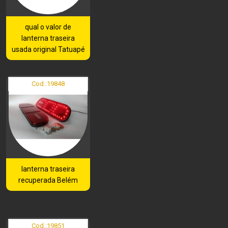
qual o valor de
lanterna traseira
usada original Tatuapé
Cod.:
19848
lanterna traseira
recuperada Belém
Cod.:
19851