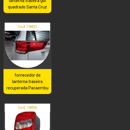
lanterna traseira gol
quadrado Santa Cruz
Cod.:
19833
fornecedor de
lanterna traseira
recuperada Pacaembu
Cod.:
19836