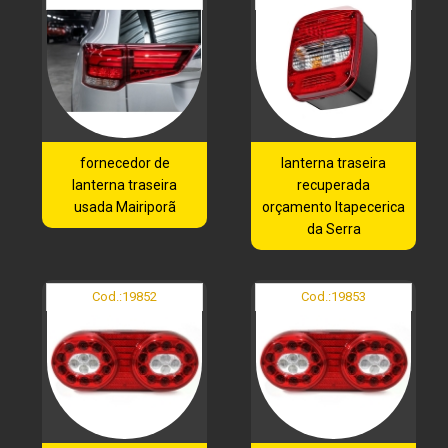
fornecedor de
lanterna traseira
lanterna traseira
recuperada
usada Mairiporã
orçamento Itapecerica
da Serra
Cod.:
19852
Cod.:
19853