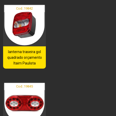
Cod.:
19842
lanterna traseira gol
quadrado orçamento
Itaim Paulista
Cod.:
19845