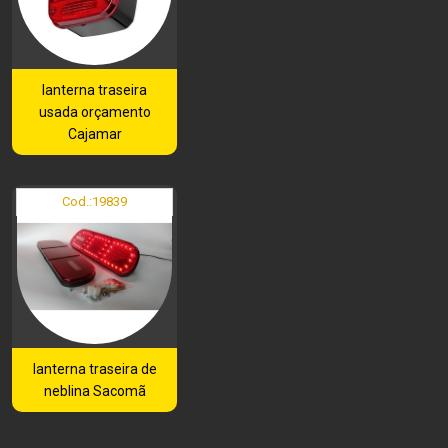
lanterna traseira
usada orçamento
Cajamar
Cod.:
19839
lanterna traseira de
neblina Sacomã