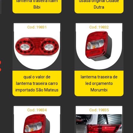
lanterna traseira Itaim
usada original Cidade
Bibi
Dutra
Cod.:
19831
Cod.:
19832
qual o valor de
lanterna traseira de
lanterna traseira carro
led orçamento
importado São Mateus
Morumbi
Cod.:
19834
Cod.:
19835