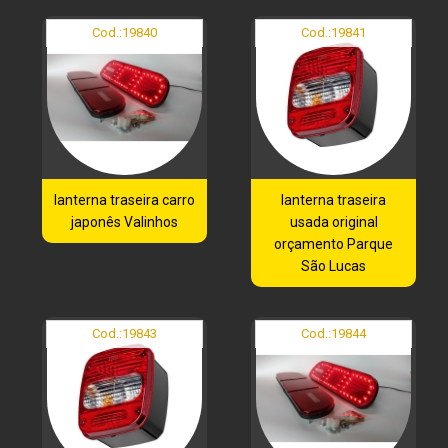
Cod.:
19840
Cod.:
19841
lanterna traseira carro
lanterna traseira
japonês Valinhos
usada original
orçamento Parque
São Lucas
Cod.:
19843
Cod.:
19844