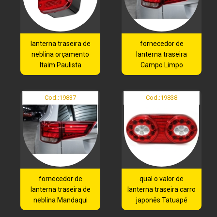
lanterna traseira de
fornecedor de
neblina orçamento
lanterna traseira
Itaim Paulista
Campo Limpo
Cod.:
19837
Cod.:
19838
fornecedor de
qual o valor de
lanterna traseira de
lanterna traseira carro
neblina Mandaqui
japonês Tatuapé