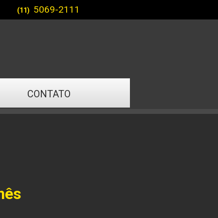
5069-2111
(11)
CONTATO
nês