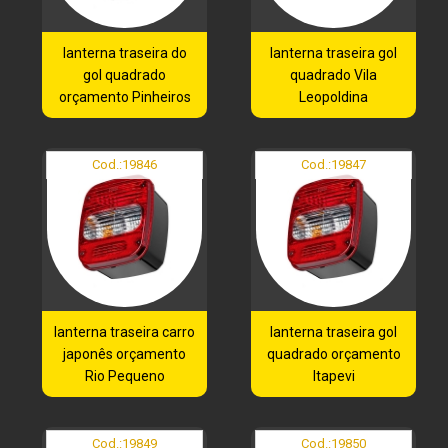
lanterna traseira do
lanterna traseira gol
gol quadrado
quadrado Vila
orçamento Pinheiros
Leopoldina
Cod.:
19846
Cod.:
19847
lanterna traseira carro
lanterna traseira gol
japonês orçamento
quadrado orçamento
Rio Pequeno
Itapevi
Cod.:
19849
Cod.:
19850