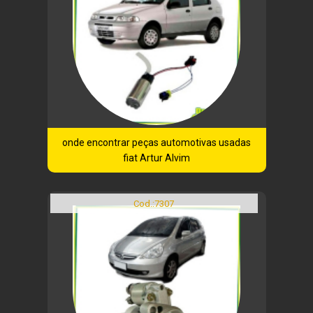
onde encontrar peças automotivas usadas
fiat Artur Alvim
Cod.:
7307