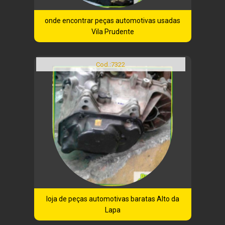
onde encontrar peças automotivas usadas
Vila Prudente
Cod.:
7322
loja de peças automotivas baratas Alto da
Lapa