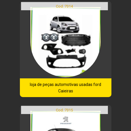
Cod.:
7314
loja de peças automotivas usadas ford
Caieiras
Cod.:
7315