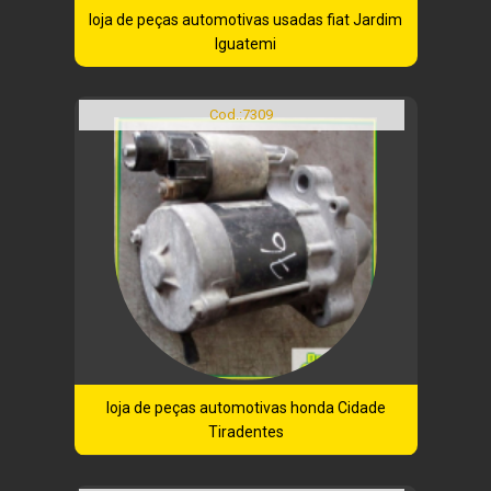
loja de peças automotivas usadas fiat Jardim
Iguatemi
Cod.:
7309
loja de peças automotivas honda Cidade
Tiradentes