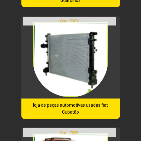
Guarulhos
Cod.:
7327
loja de peças automotivas usadas fiat
Cubatão
Cod.:
7328