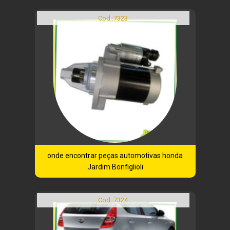
Cod.:
7323
onde encontrar peças automotivas honda
Jardim Bonfiglioli
Cod.:
7324