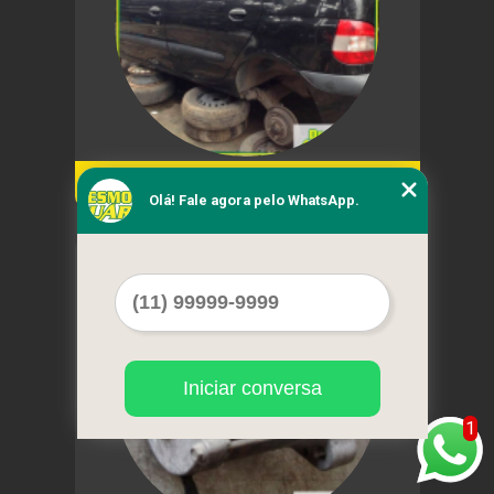
peças automotivas usadas valor Poá
Olá! Fale agora pelo WhatsApp.
Cod.:
7338
Iniciar conversa
1