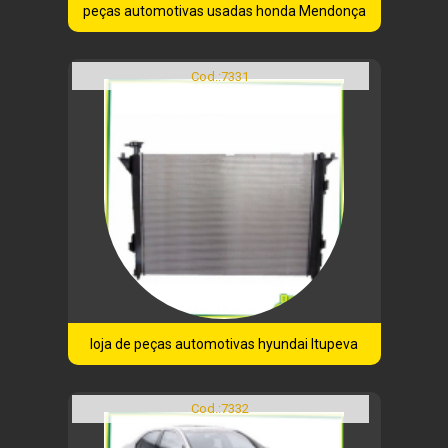
peças automotivas usadas honda Mendonça
Cod.:
7331
loja de peças automotivas hyundai Itupeva
Cod.:
7332