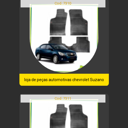
Cod.:
7310
loja de peças automotivas chevrolet Suzano
Cod.:
7311