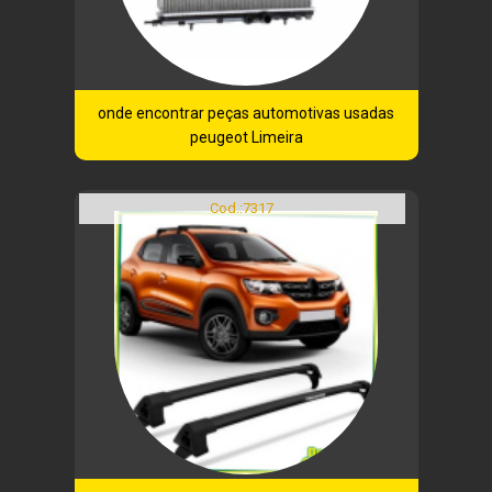
onde encontrar peças automotivas usadas
peugeot Limeira
Cod.:
7317