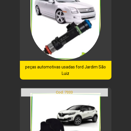
peças automotivas usadas ford Jardim São
Luiz
Cod.:
7333