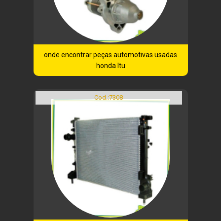
onde encontrar peças automotivas usadas
honda Itu
Cod.:
7308