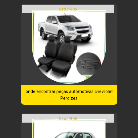
Cod.:
7305
onde encontrar peças automotivas chevrolet
Perdizes
Cod.:
7306