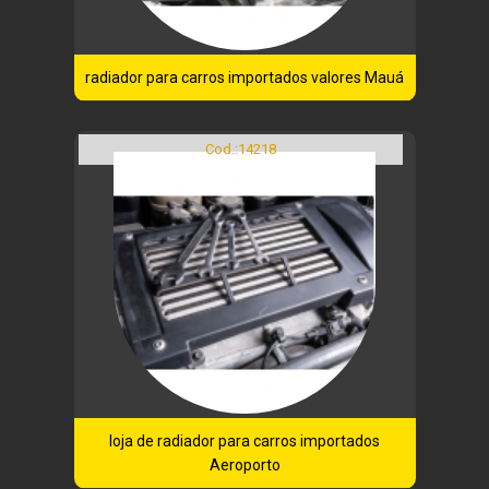
radiador para carros importados valores Mauá
Cod.:
14218
loja de radiador para carros importados
Aeroporto