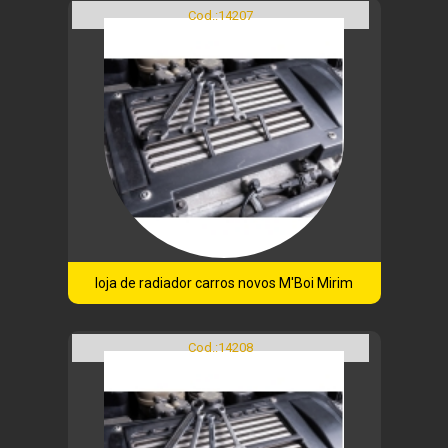
Cod.:
14207
loja de radiador carros novos M'Boi Mirim
Cod.:
14208