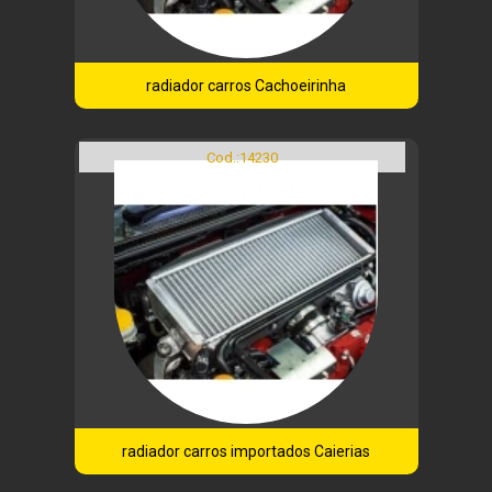
radiador carros Cachoeirinha
Cod.:
14230
radiador carros importados Caierias