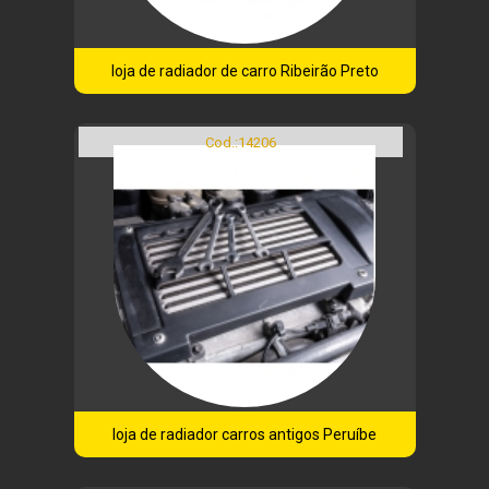
loja de radiador de carro Ribeirão Preto
Cod.:
14206
loja de radiador carros antigos Peruíbe