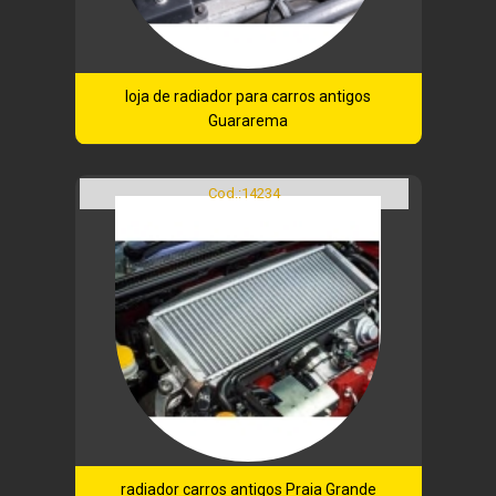
loja de radiador para carros antigos
Guararema
Cod.:
14234
radiador carros antigos Praia Grande