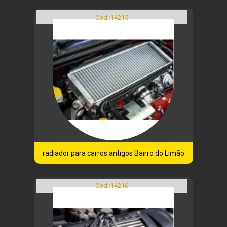
Cod.:
14215
radiador para carros antigos Bairro do Limão
Cod.:
14216