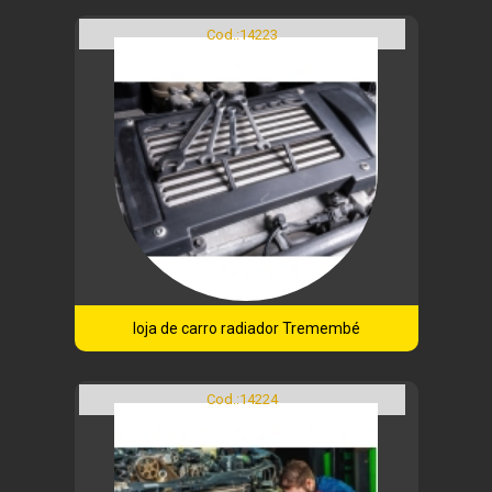
Cod.:
14223
loja de carro radiador Tremembé
Cod.:
14224