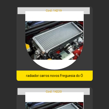
Cod.:
14219
radiador carros novos Freguesia do Ó
Cod.:
14220