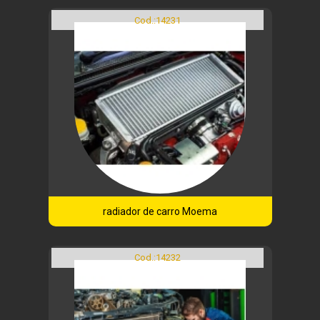
Cod.:
14231
radiador de carro Moema
Cod.:
14232