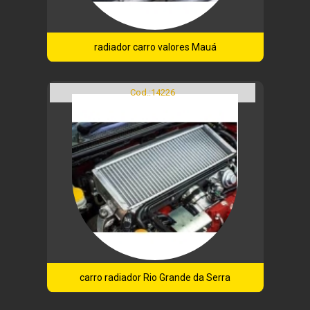
radiador carro valores Mauá
Cod.:
14226
carro radiador Rio Grande da Serra