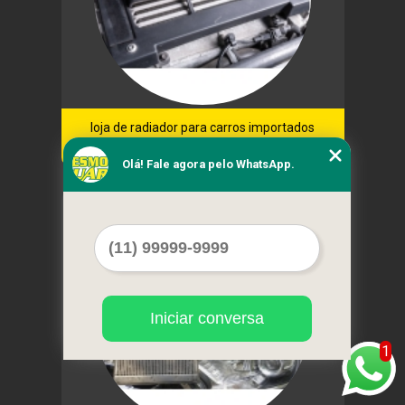
loja de radiador para carros importados
Butantã
Olá! Fale agora pelo WhatsApp.
Cod.:
14238
Iniciar conversa
1