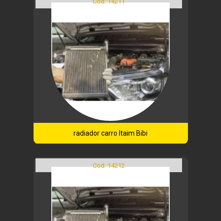
Cod.:
14211
radiador carro Itaim Bibi
Cod.:
14212