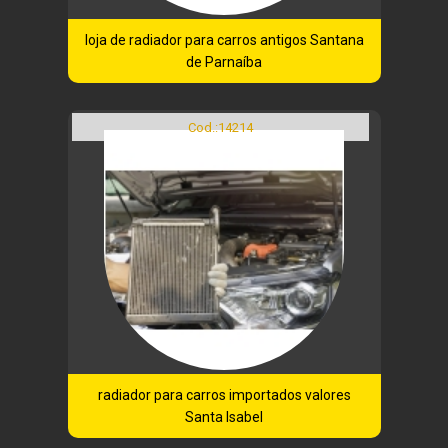
loja de radiador para carros antigos Santana
de Parnaíba
Cod.:
14214
radiador para carros importados valores
Santa Isabel