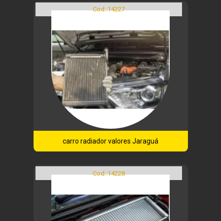
Cod.:
14227
carro radiador valores Jaraguá
Cod.:
14228