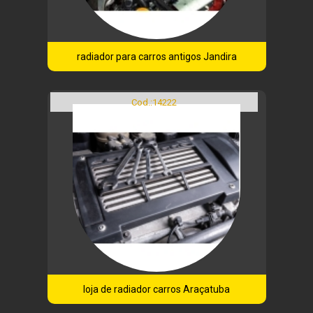
radiador para carros antigos Jandira
Cod.:
14222
loja de radiador carros Araçatuba