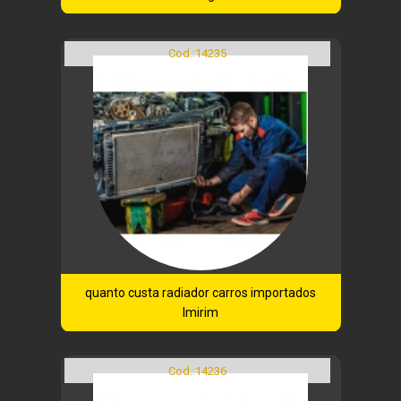
Cod.:
14235
quanto custa radiador carros importados
Imirim
Cod.:
14236