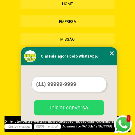
HOME
EMPRESA
MISSÃO
Olá! Fale agora pelo WhatsApp.
SERVIÇOS
CONTATO
MAPA DO SITE
Iniciar conversa
1
©
O inteiro teor deste site está sujeito à proteção de direitos autorais. Copyright
Desmonte
Aquarius (Lei 9610 de 19/02/1998)