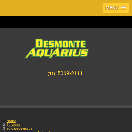
MENU
5069-2111
(11)
Home
Serviços
auto peça usada