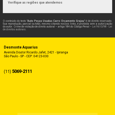
Verifique as regiões que atendemos
O conteúdo do texto "
Auto Peças Usadas Carro Orçamento Grajau
" é de direito reservado.
Sua reprodução, parcial ou total, mesmo citando nossos links, é proibida sem a autorização
do autor. Crime de violação de direito autoral – artigo 184 do Código Penal –
Lei 9610/98 - Lei
de direitos autorais
.
Desmonte Aquarius
Avenida Doutor Ricardo Jafet, 2421 - Ipiranga
São Paulo - SP - CEP: 04123-030
5069-2111
(11)