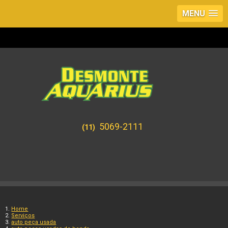
MENU
5069-2111
(11)
Home
Serviços
auto peça usada