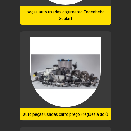
peças auto usadas orçamento Engenheiro
Goulart
auto peças usadas carro preço Freguesia do Ó