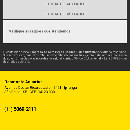
LITORAL DE SÃO PAULO
LITORAL DE SÃO PAULO
Verifique as regiões que atendemos
O conteúdo do texto "
Empresa de Auto Peças Usadas Carro Butantã
" é de direito reservado.
Sua reprodução, parcial ou total, mesmo citando nossos links, é proibida sem a autorização
do autor. Crime de violação de direito autoral – artigo 184 do Código Penal –
Lei 9610/98 - Lei
de direitos autorais
.
Desmonte Aquarius
Avenida Doutor Ricardo Jafet, 2421 - Ipiranga
São Paulo - SP - CEP: 04123-030
5069-2111
(11)