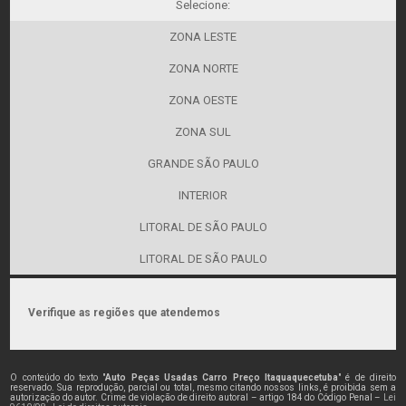
Selecione:
ZONA LESTE
ZONA NORTE
ZONA OESTE
ZONA SUL
GRANDE SÃO PAULO
INTERIOR
LITORAL DE SÃO PAULO
LITORAL DE SÃO PAULO
Verifique as regiões que atendemos
O conteúdo do texto "
Auto Peças Usadas Carro Preço Itaquaquecetuba
" é de direito
reservado. Sua reprodução, parcial ou total, mesmo citando nossos links, é proibida sem a
autorização do autor. Crime de violação de direito autoral – artigo 184 do Código Penal –
Lei