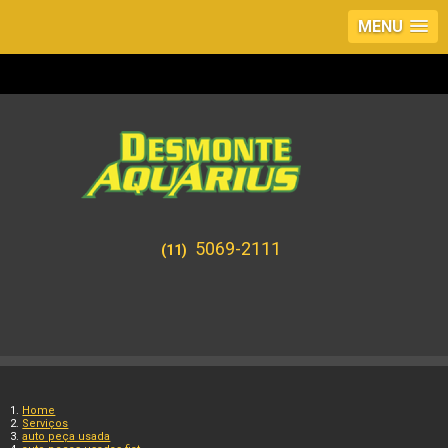
MENU
5069-2111
(11)
Home
Serviços
auto peça usada