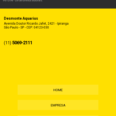
9610/98 - Lei de direitos autorais
.
Desmonte Aquarius
Avenida Doutor Ricardo Jafet, 2421 - Ipiranga
São Paulo - SP - CEP: 04123-030
5069-2111
(11)
HOME
EMPRESA