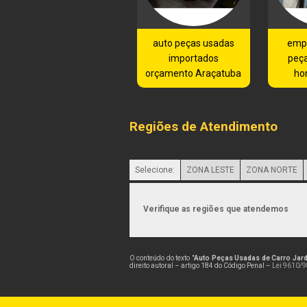
auto peças usadas
emp
importados
peç
orçamento Araçatuba
ho
Regiões de Atendimento
Selecione:
ZONA LESTE
ZONA NORTE
Verifique as regiões que atendemos
O conteúdo do texto "
Auto Peças Usadas de Carro Jar
direito autoral – artigo 184 do Código Penal –
Lei 9610/98