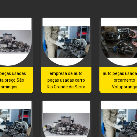
 peças usadas
empresa de auto
auto peças usadas
ta preço São
peças usadas carro
orçamento
Domingos
Rio Grande da Serra
Votuporang