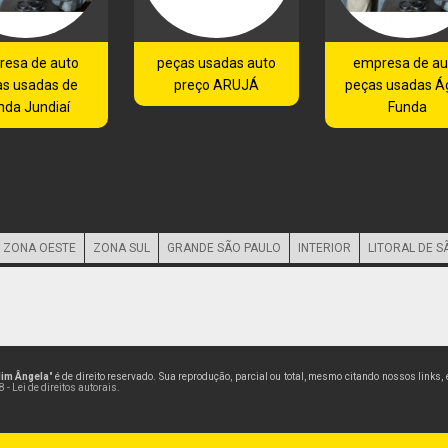
resa de auto
peças usadas auto
empresa de au
as usadas de
preço ARUJÁ
peças usadas Á
nda Jundiaí
Funda
ZONA OESTE
ZONA SUL
GRANDE SÃO PAULO
INTERIOR
LITORAL DE S
dim Ângela
" é de direito reservado. Sua reprodução, parcial ou total, mesmo citando nossos links,
 - Lei de direitos autorais
.