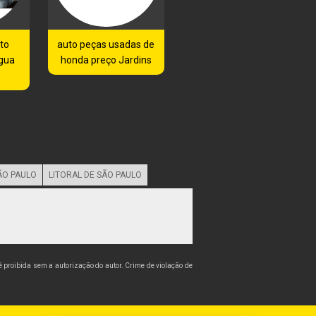
to
auto peças usadas de
gua
honda preço Jardins
ÃO PAULO
LITORAL DE SÃO PAULO
 é proibida sem a autorização do autor. Crime de violação de