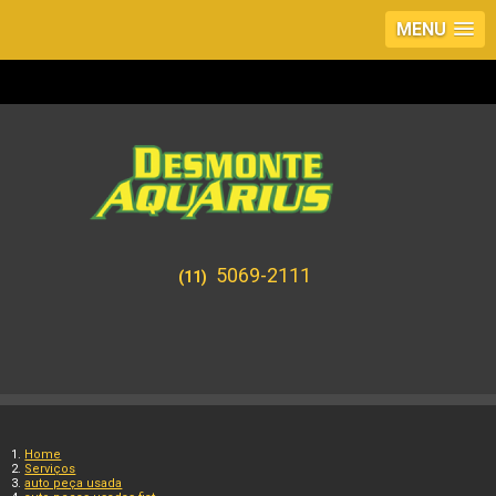
MENU
5069-2111
(11)
Home
Serviços
auto peça usada