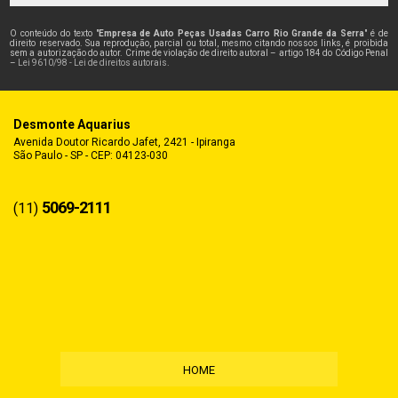
O conteúdo do texto "
Empresa de Auto Peças Usadas Carro Rio Grande da Serra
" é de
direito reservado. Sua reprodução, parcial ou total, mesmo citando nossos links, é proibida
sem a autorização do autor. Crime de violação de direito autoral – artigo 184 do Código Penal
–
Lei 9610/98 - Lei de direitos autorais
.
Desmonte Aquarius
Avenida Doutor Ricardo Jafet, 2421 - Ipiranga
São Paulo - SP - CEP: 04123-030
5069-2111
(11)
HOME