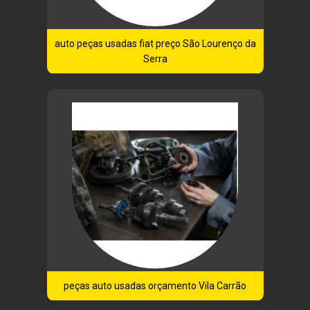
auto peças usadas fiat preço São Lourenço da
Serra
peças auto usadas orçamento Vila Carrão