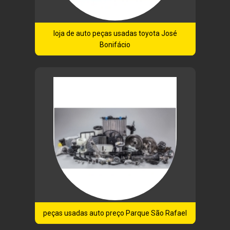
loja de auto peças usadas toyota José
Bonifácio
peças usadas auto preço Parque São Rafael