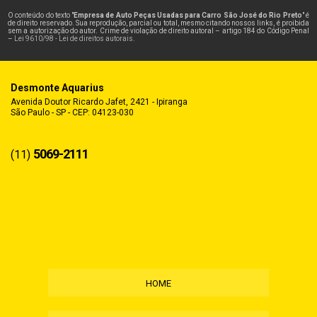
O conteúdo do texto "
Empresa de Auto Peças Usadas para Carro São José do Rio Preto
" é
de direito reservado. Sua reprodução, parcial ou total, mesmo citando nossos links, é proibida
sem a autorização do autor. Crime de violação de direito autoral – artigo 184 do Código Penal
–
Lei 9610/98 - Lei de direitos autorais
.
Desmonte Aquarius
Avenida Doutor Ricardo Jafet, 2421 - Ipiranga
São Paulo - SP - CEP: 04123-030
5069-2111
(11)
HOME