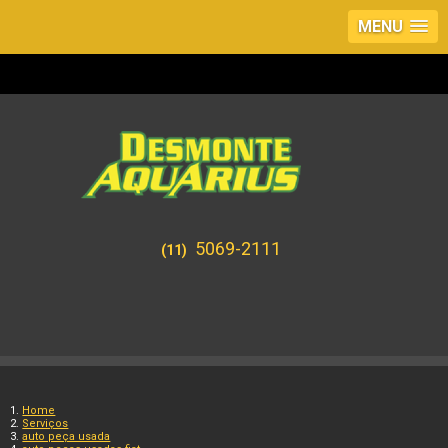
MENU
5069-2111
(11)
Home
Serviços
auto peça usada