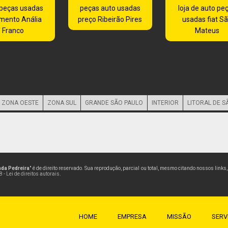
 peças usadas
peças auto usadas
loja de auto pe
mento Anália
preço Ribeirão Pires
usadas fiat S
Franco
Mateus
ZONA OESTE
ZONA SUL
GRANDE SÃO PAULO
INTERIOR
LITORAL DE S
nda Pedreira
" é de direito reservado. Sua reprodução, parcial ou total, mesmo citando nossos links
 - Lei de direitos autorais
.
HOME
EMPRESA
MISSÃO
SERV