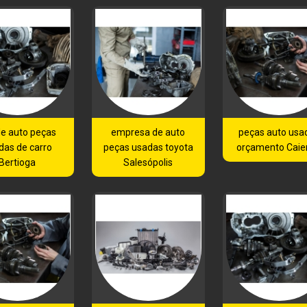
 de auto peças
empresa de auto
peças auto usa
das de carro
peças usadas toyota
orçamento Caie
Bertioga
Salesópolis