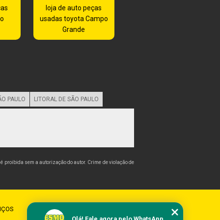
ças
loja de auto peças
ão
usadas toyota Campo
Grande
ÃO PAULO
LITORAL DE SÃO PAULO
, é proibida sem a autorização do autor. Crime de violação de
IÇOS
CONTATO
MAPA DO SITE
Olá! Fale agora pelo WhatsApp.