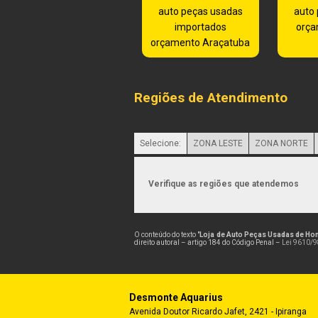
auto peças usadas
auto
importados
orça
orçamento Araçatuba
Regiões de Atendimento
Selecione:
ZONA LESTE
ZONA NORTE
Verifique as regiões que atendemos
O conteúdo do texto "
Loja de Auto Peças Usadas de Ho
direito autoral – artigo 184 do Código Penal –
Lei 9610/98
Desmonte Aquarius
Avenida Doutor Ricardo Jafet, 2421 - Ipiranga