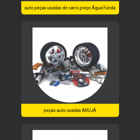
auto peças usadas de carro preço Água Funda
peças auto usadas ARUJÁ