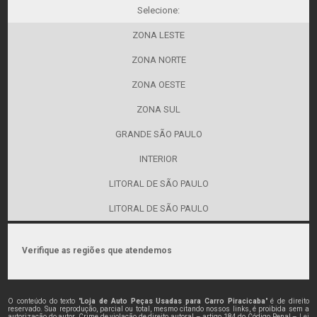
Selecione:
ZONA LESTE
ZONA NORTE
ZONA OESTE
ZONA SUL
GRANDE SÃO PAULO
INTERIOR
LITORAL DE SÃO PAULO
LITORAL DE SÃO PAULO
Verifique as regiões que atendemos
O conteúdo do texto "
Loja de Auto Peças Usadas para Carro Piracicaba
" é de direito
reservado. Sua reprodução, parcial ou total, mesmo citando nossos links, é proibida sem a
autorização do autor. Crime de violação de direito autoral – artigo 184 do Código Penal –
Lei