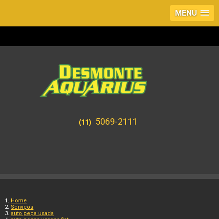
MENU
5069-2111
(11)
Home
Serviços
auto peça usada