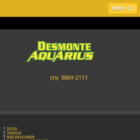
MENU
5069-2111
(11)
Home
Serviços
auto peça usada