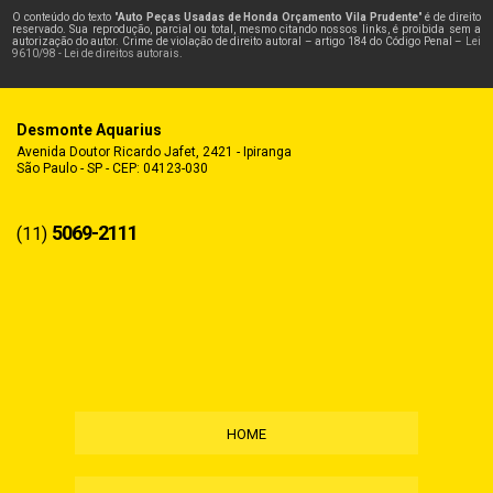
O conteúdo do texto "
Auto Peças Usadas de Honda Orçamento Vila Prudente
" é de direito
reservado. Sua reprodução, parcial ou total, mesmo citando nossos links, é proibida sem a
autorização do autor. Crime de violação de direito autoral – artigo 184 do Código Penal –
Lei
9610/98 - Lei de direitos autorais
.
Desmonte Aquarius
Avenida Doutor Ricardo Jafet, 2421 - Ipiranga
São Paulo - SP - CEP: 04123-030
5069-2111
(11)
HOME