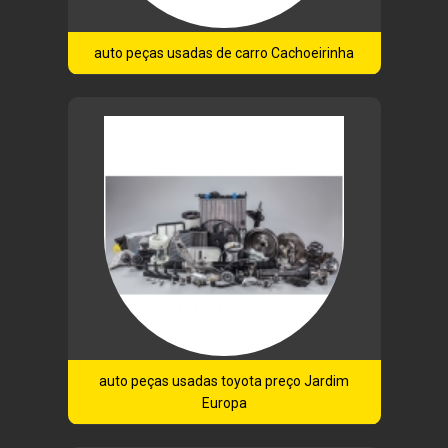
auto peças usadas de carro Cachoeirinha
auto peças usadas toyota preço Jardim
Europa