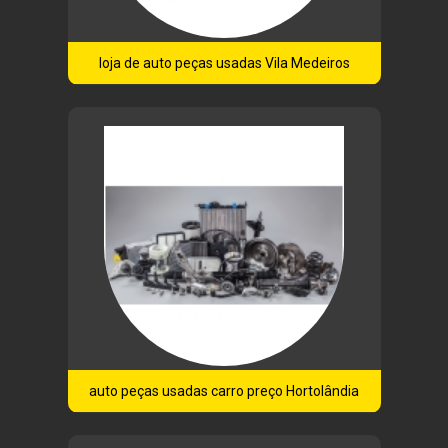
loja de auto peças usadas Vila Medeiros
auto peças usadas carro preço Hortolândia