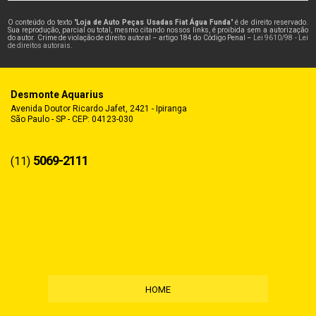
O conteúdo do texto "
Loja de Auto Peças Usadas Fiat Água Funda
" é de direito reservado.
Sua reprodução, parcial ou total, mesmo citando nossos links, é proibida sem a autorização
do autor. Crime de violação de direito autoral – artigo 184 do Código Penal –
Lei 9610/98 - Lei
de direitos autorais
.
Desmonte Aquarius
Avenida Doutor Ricardo Jafet, 2421 - Ipiranga
São Paulo - SP - CEP: 04123-030
5069-2111
(11)
HOME