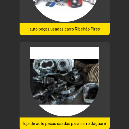
auto peças usadas carro Ribeirão Pires
loja de auto peças usadas para carro Jaguaré