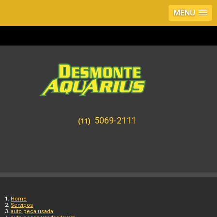
MENU
5069-2111
(11)
Home
Serviços
auto peça usada