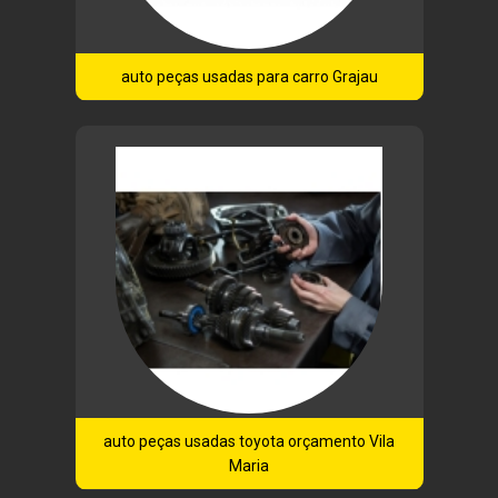
auto peças usadas para carro Grajau
auto peças usadas toyota orçamento Vila
Maria