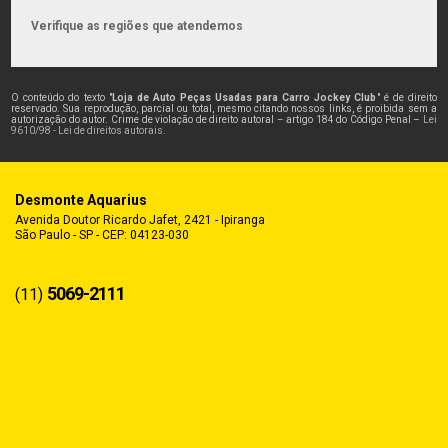
Verifique as regiões que atendemos
O conteúdo do texto "
Loja de Auto Peças Usadas para Carro Jockey Club
" é de direito
reservado. Sua reprodução, parcial ou total, mesmo citando nossos links, é proibida sem a
autorização do autor. Crime de violação de direito autoral – artigo 184 do Código Penal –
Lei
9610/98 - Lei de direitos autorais
.
Desmonte Aquarius
Avenida Doutor Ricardo Jafet, 2421 - Ipiranga
São Paulo - SP - CEP: 04123-030
5069-2111
(11)