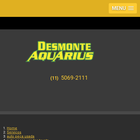
MENU
5069-2111
(11)
Home
Serviços
auto peça usada