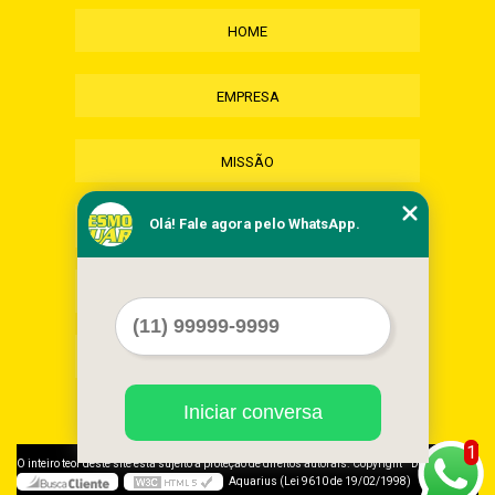
HOME
EMPRESA
MISSÃO
Olá! Fale agora pelo WhatsApp.
SERVIÇOS
CONTATO
MAPA DO SITE
Iniciar conversa
1
©
O inteiro teor deste site está sujeito à proteção de direitos autorais. Copyright
Desmonte
Aquarius (Lei 9610 de 19/02/1998)