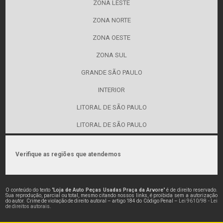
ZONA LESTE
ZONA NORTE
ZONA OESTE
ZONA SUL
GRANDE SÃO PAULO
INTERIOR
LITORAL DE SÃO PAULO
LITORAL DE SÃO PAULO
Verifique as regiões que atendemos
O conteúdo do texto "
Loja de Auto Peças Usadas Praça da Arvore
" é de direito reservado.
Sua reprodução, parcial ou total, mesmo citando nossos links, é proibida sem a autorização
do autor. Crime de violação de direito autoral – artigo 184 do Código Penal –
Lei 9610/98 - Lei
de direitos autorais
.