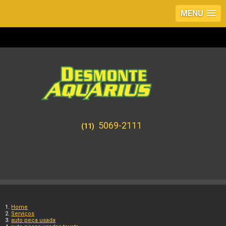
MENU
5069-2111
(11)
Home
Serviços
auto peça usada