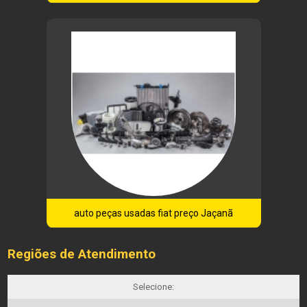
auto peças usadas fiat preço Jaçanã
Regiões de Atendimento
Selecione: