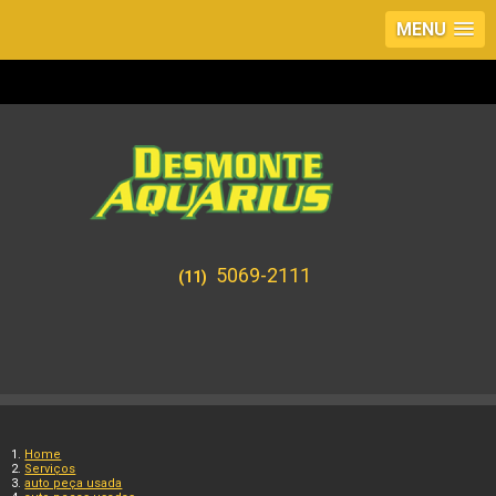
MENU
5069-2111
(11)
Home
Serviços
auto peça usada