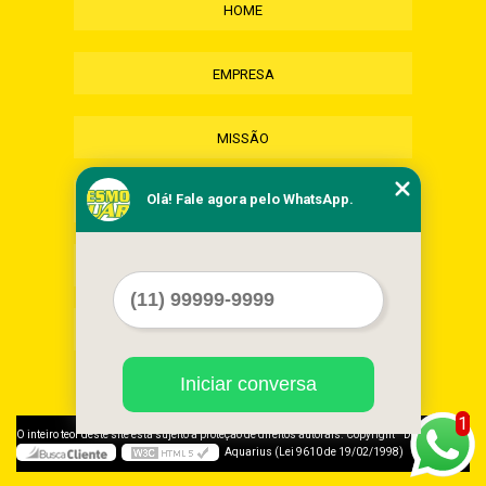
HOME
EMPRESA
MISSÃO
Olá! Fale agora pelo WhatsApp.
SERVIÇOS
CONTATO
MAPA DO SITE
Iniciar conversa
1
©
O inteiro teor deste site está sujeito à proteção de direitos autorais. Copyright
Desmonte
Aquarius (Lei 9610 de 19/02/1998)