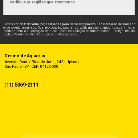
Verifique as regiões que atendemos
O conteúdo do texto "
Auto Peças Usadas para Carro Orçamento São Bernardo do Campo
"
é de direito reservado. Sua reprodução, parcial ou total, mesmo citando nossos links, é
proibida sem a autorização do autor. Crime de violação de direito autoral – artigo 184 do
Código Penal –
Lei 9610/98 - Lei de direitos autorais
.
Desmonte Aquarius
Avenida Doutor Ricardo Jafet, 2421 - Ipiranga
São Paulo - SP - CEP: 04123-030
5069-2111
(11)