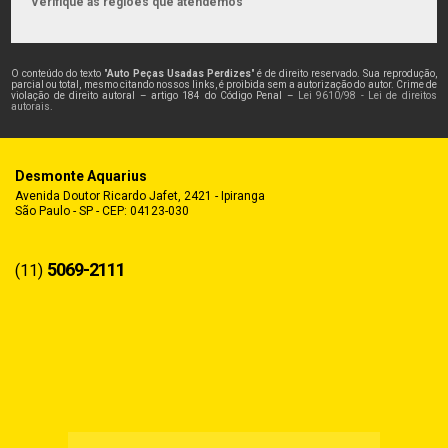
Verifique as regiões que atendemos
O conteúdo do texto "
Auto Peças Usadas Perdizes
" é de direito reservado. Sua reprodução,
parcial ou total, mesmo citando nossos links, é proibida sem a autorização do autor. Crime de
violação de direito autoral – artigo 184 do Código Penal –
Lei 9610/98 - Lei de direitos
autorais
.
Desmonte Aquarius
Avenida Doutor Ricardo Jafet, 2421 - Ipiranga
São Paulo - SP - CEP: 04123-030
5069-2111
(11)