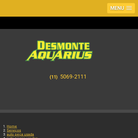
MENU
5069-2111
(11)
Home
Serviços
auto peça usada