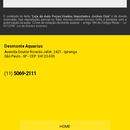
O conteúdo do texto "
Loja de Auto Peças Usadas Importados Jockey Club
" é de direito
reservado. Sua reprodução, parcial ou total, mesmo citando nossos links, é proibida sem a
autorização do autor. Crime de violação de direito autoral – artigo 184 do Código Penal –
Lei
9610/98 - Lei de direitos autorais
.
Desmonte Aquarius
Avenida Doutor Ricardo Jafet, 2421 - Ipiranga
São Paulo - SP - CEP: 04123-030
5069-2111
(11)
HOME