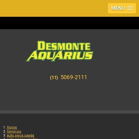
MENU
5069-2111
(11)
Home
Serviços
auto peça usada