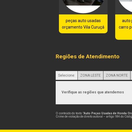
peças auto usadas
auto
orçamento Vila Curuçá
carro 
Regiões de Atendimento
Selecione:
ZONA LESTE
ZONA NORTE
Verifique as regiões que atendemos
O conteúdo do texto "
Auto Peças Usadas de Honda Orç
Crime de violação de direito autoral – artigo 184 do Códi