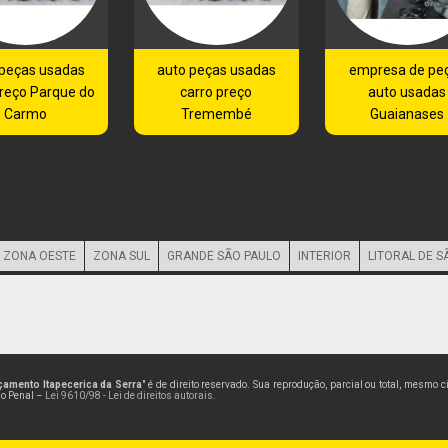
 peças usadas
auto peças usadas
empresa de pe
preço Parque do
carro preço
auto usadas
Carmo
Tremembé
Guaianases
ZONA OESTE
ZONA SUL
GRANDE SÃO PAULO
INTERIOR
LITORAL DE S
amento Itapecerica da Serra
" é de direito reservado. Sua reprodução, parcial ou total, mesmo 
go Penal –
Lei 9610/98 - Lei de direitos autorais
.