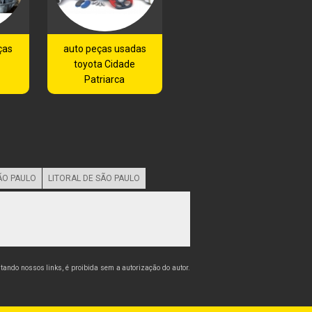
ças
auto peças usadas
toyota Cidade
Patriarca
ÃO PAULO
LITORAL DE SÃO PAULO
citando nossos links, é proibida sem a autorização do autor.