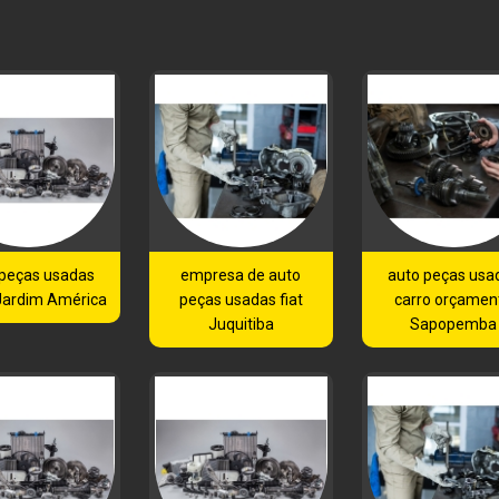
 peças usadas
empresa de auto
auto peças usa
Jardim América
peças usadas fiat
carro orçamen
Juquitiba
Sapopemba