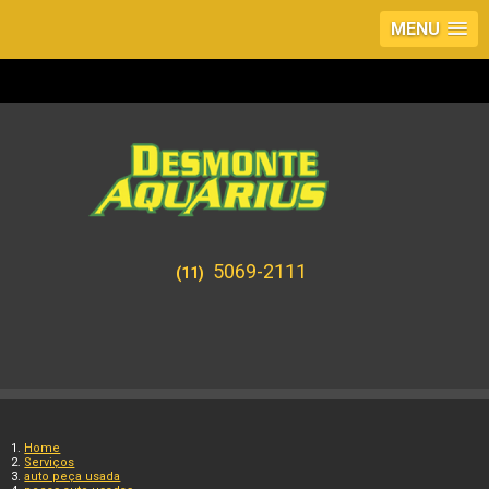
MENU
5069-2111
(11)
Home
Serviços
auto peça usada