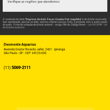
Verifique as regiões que atendemos
O conteúdo do texto "
Empresa de Auto Peças Usadas Fiat Juquitiba
" é de direito reservado.
Sua reprodução, parcial ou total, mesmo citando nossos links, é proibida sem a autorização
do autor. Crime de violação de direito autoral – artigo 184 do Código Penal –
Lei 9610/98 - Lei
de direitos autorais
.
Desmonte Aquarius
Avenida Doutor Ricardo Jafet, 2421 - Ipiranga
São Paulo - SP - CEP: 04123-030
5069-2111
(11)