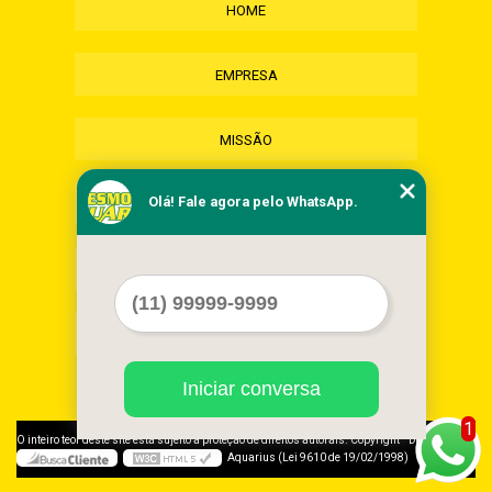
HOME
EMPRESA
MISSÃO
Olá! Fale agora pelo WhatsApp.
SERVIÇOS
CONTATO
MAPA DO SITE
Iniciar conversa
1
©
O inteiro teor deste site está sujeito à proteção de direitos autorais. Copyright
Desmonte
Aquarius (Lei 9610 de 19/02/1998)