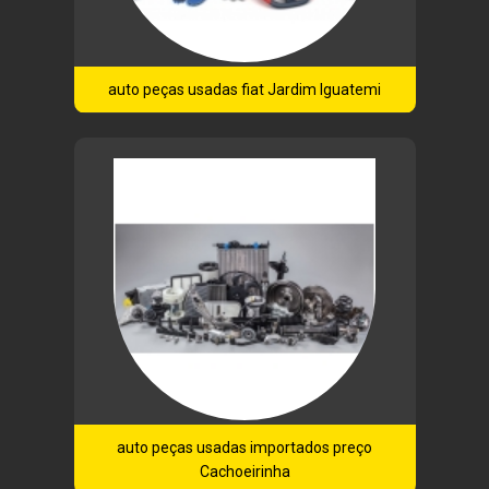
auto peças usadas fiat Jardim Iguatemi
auto peças usadas importados preço
Cachoeirinha