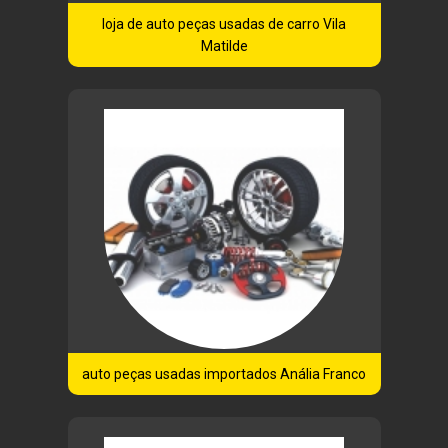
loja de auto peças usadas de carro Vila
Matilde
auto peças usadas importados Anália Franco