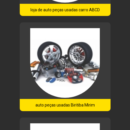
loja de auto peças usadas carro ABCD
auto peças usadas Biritiba Mirim