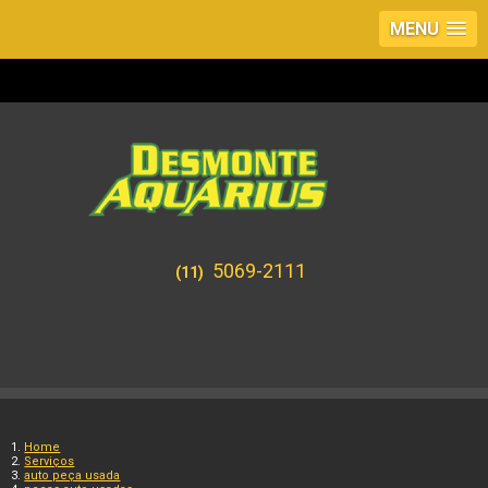
MENU
5069-2111
(11)
Home
Serviços
auto peça usada