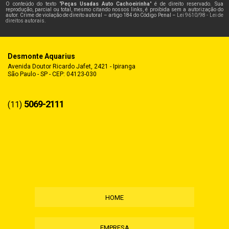
O conteúdo do texto "
Peças Usadas Auto Cachoeirinha
" é de direito reservado. Sua
reprodução, parcial ou total, mesmo citando nossos links, é proibida sem a autorização do
autor. Crime de violação de direito autoral – artigo 184 do Código Penal –
Lei 9610/98 - Lei de
direitos autorais
.
Desmonte Aquarius
Avenida Doutor Ricardo Jafet, 2421 - Ipiranga
São Paulo - SP - CEP: 04123-030
5069-2111
(11)
HOME
EMPRESA