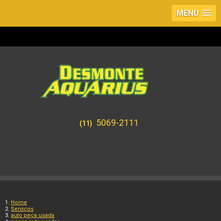
MENU
5069-2111
(11)
Home
Serviços
auto peça usada