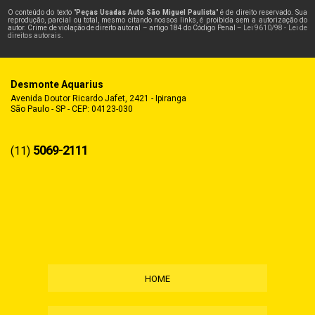
O conteúdo do texto "
Peças Usadas Auto São Miguel Paulista
" é de direito reservado. Sua
reprodução, parcial ou total, mesmo citando nossos links, é proibida sem a autorização do
autor. Crime de violação de direito autoral – artigo 184 do Código Penal –
Lei 9610/98 - Lei de
direitos autorais
.
Desmonte Aquarius
Avenida Doutor Ricardo Jafet, 2421 - Ipiranga
São Paulo - SP - CEP: 04123-030
5069-2111
(11)
HOME