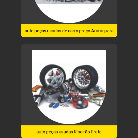
auto peças usadas de carro preço Araraquara
auto peças usadas Ribeirão Preto