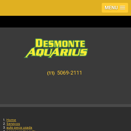
MENU
5069-2111
(11)
Home
Serviços
auto peça usada