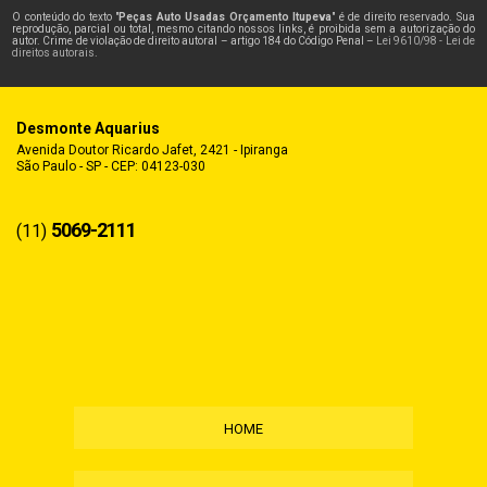
O conteúdo do texto "
Peças Auto Usadas Orçamento Itupeva
" é de direito reservado. Sua
reprodução, parcial ou total, mesmo citando nossos links, é proibida sem a autorização do
autor. Crime de violação de direito autoral – artigo 184 do Código Penal –
Lei 9610/98 - Lei de
direitos autorais
.
Desmonte Aquarius
Avenida Doutor Ricardo Jafet, 2421 - Ipiranga
São Paulo - SP - CEP: 04123-030
5069-2111
(11)
HOME