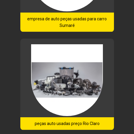
empresa de auto peças usadas para carro
Sumaré
peças auto usadas preço Rio Claro