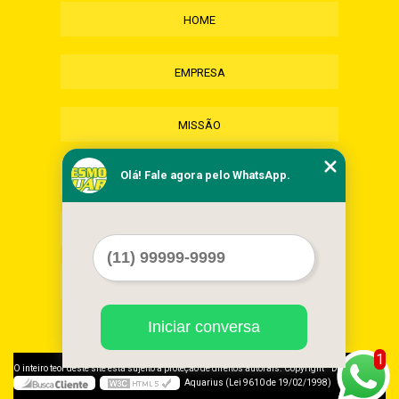
HOME
EMPRESA
MISSÃO
Olá! Fale agora pelo WhatsApp.
SERVIÇOS
CONTATO
MAPA DO SITE
Iniciar conversa
1
©
O inteiro teor deste site está sujeito à proteção de direitos autorais. Copyright
Desmonte
Aquarius (Lei 9610 de 19/02/1998)