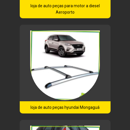
loja de auto peças para motor a diesel
Aeroporto
loja de auto peças hyundai Mongaguá