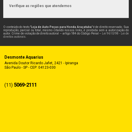
Verifique as regiões que atendemos
O conteúdo do texto "
Loja de Auto Peças para Honda Araçatuba
" é de direito reservado. Sua
reprodução, parcial ou total, mesmo citando nossos links, é proibida sem a autorização do
autor. Crime de violação de direito autoral – artigo 184 do Código Penal –
Lei 9610/98 - Lei de
direitos autorais
.
Desmonte Aquarius
Avenida Doutor Ricardo Jafet, 2421 - Ipiranga
São Paulo - SP - CEP: 04123-030
5069-2111
(11)