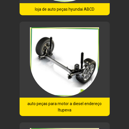
loja de auto peças hyundai ABCD
auto peças para motor a diesel endereço
Itupeva