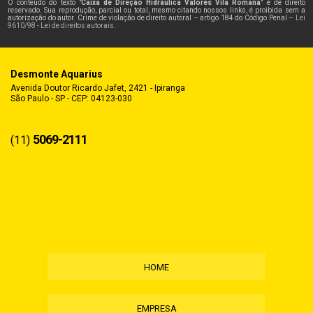
O conteúdo do texto "
Caixa de Direção Hidráulica Valores Vila Romana
" é de direito
reservado. Sua reprodução, parcial ou total, mesmo citando nossos links, é proibida sem a
autorização do autor. Crime de violação de direito autoral – artigo 184 do Código Penal –
Lei
9610/98 - Lei de direitos autorais
.
Desmonte Aquarius
Avenida Doutor Ricardo Jafet, 2421 - Ipiranga
São Paulo - SP - CEP: 04123-030
5069-2111
(11)
HOME
EMPRESA