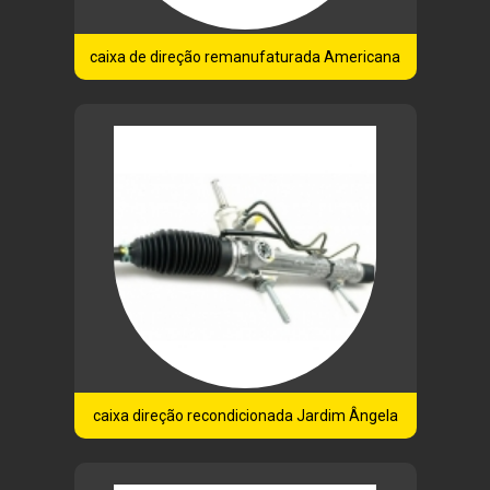
caixa de direção remanufaturada Americana
caixa direção recondicionada Jardim Ângela