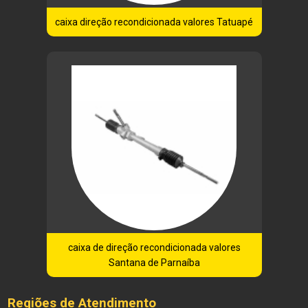
caixa direção recondicionada valores Tatuapé
caixa de direção recondicionada valores
Santana de Parnaíba
Regiões de Atendimento