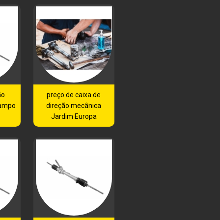
ão
preço de caixa de
Campo
direção mecânica
Jardim Europa