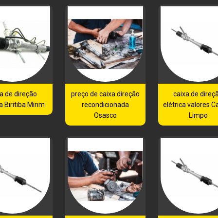
a de direção
preço de caixa direção
caixa de direç
a Biritiba Mirim
recondicionada
elétrica valores 
Osasco
Limpo