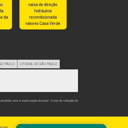
ão
caixa de direção
da
hidráulica
ca da
recondicionada
valores Casa Verde
ÃO PAULO
LITORAL DE SÃO PAULO
 é proibida sem a autorização do autor. Crime de violação de
IÇOS
CONTATO
MAPA DO SITE