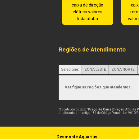
caixa de direção
caix
elétrica valores
rem
Indaiatuba
valor
Regiões de Atendimento
Selecione:
ZONA LESTE
ZONA NORTE
Verifique as regiões que atendemos
O conteúdo do texto "
Preço de Caixa Direção Alto de 
direito autoral – artigo 184 do Código Penal –
Lei 9610/98
Desmonte Aquarius