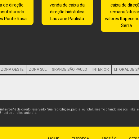
a de direção
venda de caixa da
caixa de direç
anufaturada
direção hidráulica
remanufatura
es Ponte Rasa
Lauzane Paulista
valores Itapeceri
Serra
ZONA OESTE
ZONA SUL
GRANDE SÃO PAULO
INTERIOR
LITORAL DE S
Pinheiros
" é de direito reservado. Sua reprodução, parcial ou total, mesmo citando nossos links,
 - Lei de direitos autorais
.
HOME
EMPRESA
MISSÃO
SERV