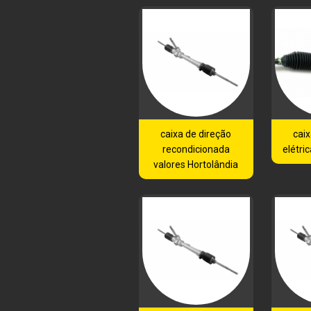
caixa de direção
caix
recondicionada
elétric
valores Hortolândia