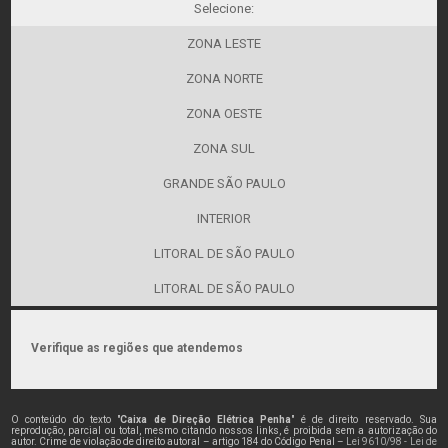
Selecione:
ZONA LESTE
ZONA NORTE
ZONA OESTE
ZONA SUL
GRANDE SÃO PAULO
INTERIOR
LITORAL DE SÃO PAULO
LITORAL DE SÃO PAULO
Verifique as regiões que atendemos
O conteúdo do texto "
Caixa de Direção Elétrica Penha
" é de direito reservado. Sua
reprodução, parcial ou total, mesmo citando nossos links, é proibida sem a autorização do
autor. Crime de violação de direito autoral – artigo 184 do Código Penal –
Lei 9610/98 - Lei de