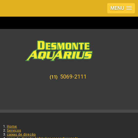
MENU
5069-2111
(11)
Home
Serviços
caixas de direção