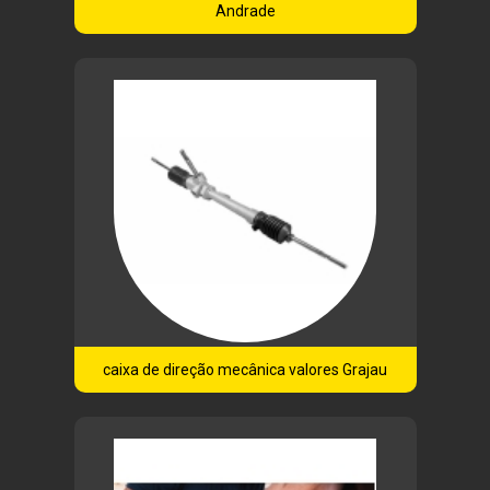
Andrade
caixa de direção mecânica valores Grajau