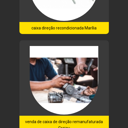
caixa direção recondicionada Marília
venda de caixa de direção remanufaturada
Grajau