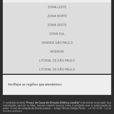
ZONA LESTE
ZONA NORTE
ZONA OESTE
ZONA SUL
GRANDE SÃO PAULO
INTERIOR
LITORAL DE SÃO PAULO
LITORAL DE SÃO PAULO
Verifique as regiões que atendemos
O conteúdo do texto "
Preço de Caixa de Direção Elétrica Jundiaí
" é de direito reservado. Sua
reprodução, parcial ou total, mesmo citando nossos links, é proibida sem a autorização do
autor. Crime de violação de direito autoral – artigo 184 do Código Penal –
Lei 9610/98 - Lei de
direitos autorais
.