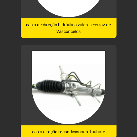
caixa de direção hidráulica valores Ferraz de
Vasconcelos
caixa direção recondicionada Taubaté