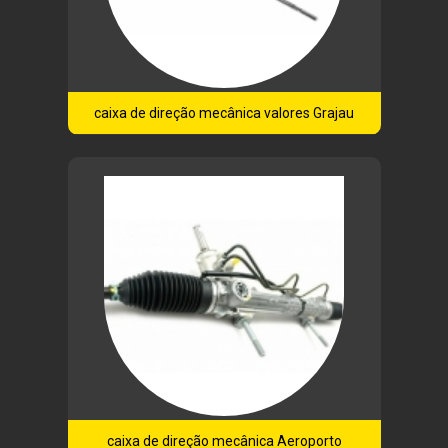
caixa de direção mecânica valores Grajau
caixa de direção mecânica Aeroporto