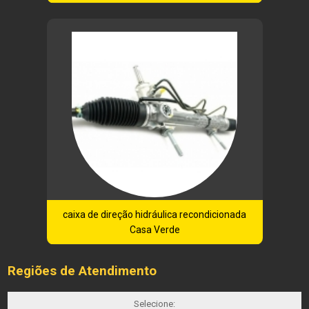
caixa de direção hidráulica recondicionada
Casa Verde
Regiões de Atendimento
Selecione: