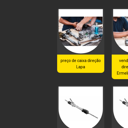
preço de caixa direção
vend
Lapa
dir
Ermel