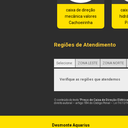
caixa de direção
caix
mecânica valores
hidr
Cachoeirinha
P
Regiões de Atendimento
Selecione:
ZONA LESTE
ZONA NORTE
Verifique as regiões que atendemos
O conteúdo do texto "
Preço de Caixa de Direção Elétric
direito autoral – artigo 184 do Código Penal –
Lei 9610/98
Desmonte Aquarius