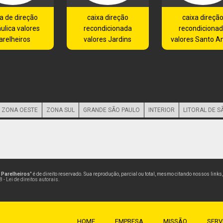
a de direção
caixa direção
caixa direçã
áulica valores
recondicionada
recondiciona
arelheiros
valores Jardins
valores Santo A
ZONA OESTE
ZONA SUL
GRANDE SÃO PAULO
INTERIOR
LITORAL DE S
a Parelheiros
" é de direito reservado. Sua reprodução, parcial ou total, mesmo citando nossos links
 - Lei de direitos autorais
.
HOME
EMPRESA
MISSÃO
SERV