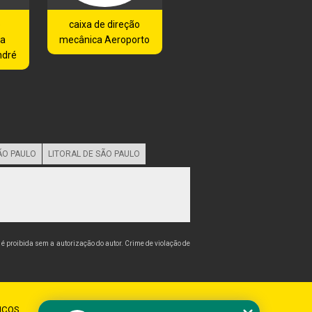
o
caixa de direção
da
mecânica Aeroporto
ndré
ÃO PAULO
LITORAL DE SÃO PAULO
, é proibida sem a autorização do autor. Crime de violação de
IÇOS
CONTATO
MAPA DO SITE