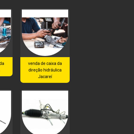
 da
venda de caixa da
a
direção hidráulica
Jacareí