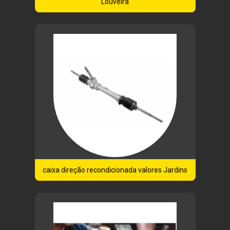
Louveira
caixa direção recondicionada valores Jardins