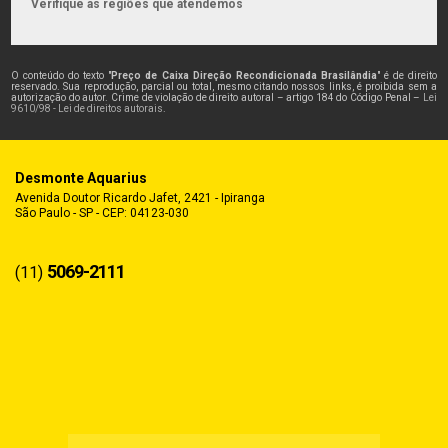
Verifique as regiões que atendemos
O conteúdo do texto "
Preço de Caixa Direção Recondicionada Brasilândia
" é de direito
reservado. Sua reprodução, parcial ou total, mesmo citando nossos links, é proibida sem a
autorização do autor. Crime de violação de direito autoral – artigo 184 do Código Penal –
Lei
9610/98 - Lei de direitos autorais
.
Desmonte Aquarius
Avenida Doutor Ricardo Jafet, 2421 - Ipiranga
São Paulo - SP - CEP: 04123-030
5069-2111
(11)