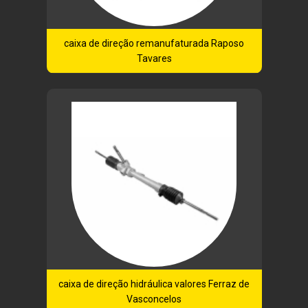
caixa de direção remanufaturada Raposo
Tavares
caixa de direção hidráulica valores Ferraz de
Vasconcelos