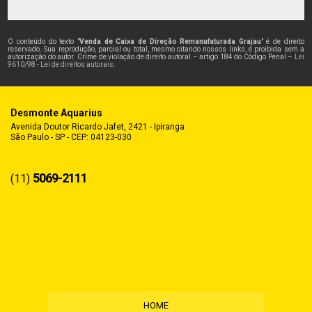
O conteúdo do texto "
Venda de Caixa de Direção Remanufaturada Grajau
" é de direito
reservado. Sua reprodução, parcial ou total, mesmo citando nossos links, é proibida sem a
autorização do autor. Crime de violação de direito autoral – artigo 184 do Código Penal –
Lei
9610/98 - Lei de direitos autorais
.
Desmonte Aquarius
Avenida Doutor Ricardo Jafet, 2421 - Ipiranga
São Paulo - SP - CEP: 04123-030
5069-2111
(11)
HOME