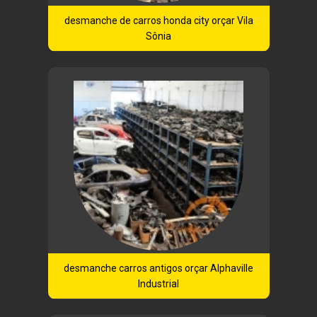
desmanche de carros honda city orçar Vila
Sônia
desmanche carros antigos orçar Alphaville
Industrial