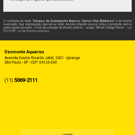
O conteúdo do texto "
Serviço de Desmanche Bancos Carros Vila Medeiros
" é de direito
reservado. Sua reprodução, parcial ou total, mesmo citando nossos links, é proibida sem a
autorização do autor. Crime de violação de direito autoral – artigo 184 do Código Penal –
Lei
9610/98 - Lei de direitos autorais
.
Desmonte Aquarius
Avenida Doutor Ricardo Jafet, 2421 - Ipiranga
São Paulo - SP - CEP: 04123-030
5069-2111
(11)