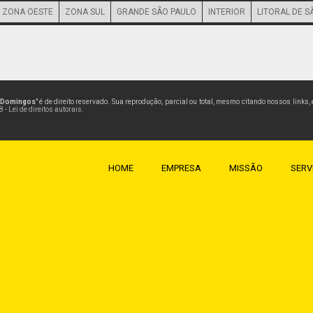
ZONA OESTE
ZONA SUL
GRANDE SÃO PAULO
INTERIOR
LITORAL DE S
o Domingos
" é de direito reservado. Sua reprodução, parcial ou total, mesmo citando nossos links,
 - Lei de direitos autorais
.
HOME
EMPRESA
MISSÃO
SERV