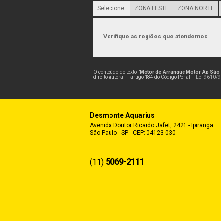
Selecione:
ZONA LESTE
ZONA NORTE
Verifique as regiões que atendemos
O conteúdo do texto "
Motor de Arranque Motor Ap Sã
direito autoral – artigo 184 do Código Penal –
Lei 9610/98
Desmonte Aquarius
Avenida Doutor Ricardo Jafet, 2421 - Ipiranga
São Paulo - SP - CEP: 04123-030
5069-2111
(11)