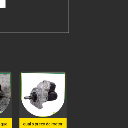
nque
qual o preço do motor