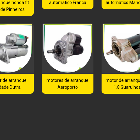
anque honda fit
automatico Franca
automatico Mand
 de Pinheiros
r de arranque
motores de arranque
motor de arranq
dade Dutra
Aeroporto
1.8 Guarulho