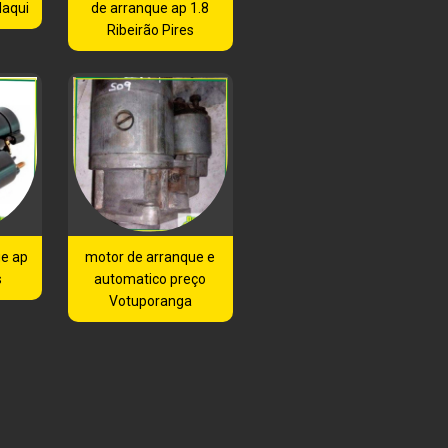
aqui
de arranque ap 1.8
Ribeirão Pires
ue ap
motor de arranque e
s
automatico preço
Votuporanga