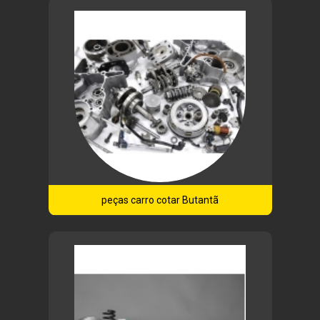
peças carro cotar Butantã