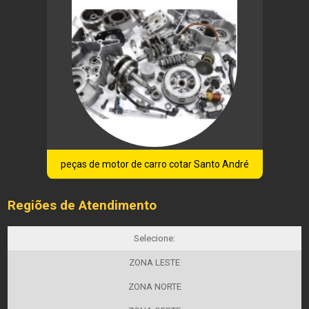
peças de motor de carro cotar Santo André
Regiões de Atendimento
Selecione:
ZONA LESTE
ZONA NORTE