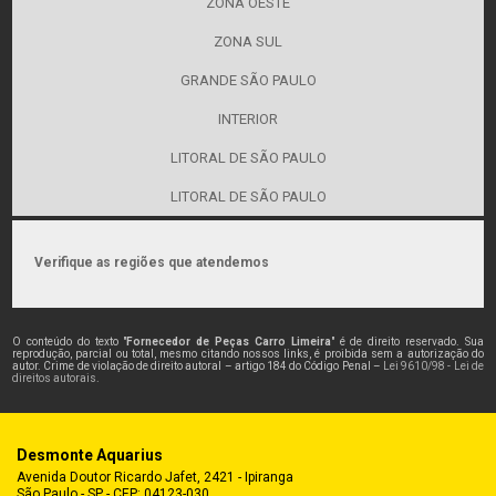
ZONA OESTE
ZONA SUL
GRANDE SÃO PAULO
INTERIOR
LITORAL DE SÃO PAULO
LITORAL DE SÃO PAULO
Verifique as regiões que atendemos
O conteúdo do texto "
Fornecedor de Peças Carro Limeira
" é de direito reservado. Sua
reprodução, parcial ou total, mesmo citando nossos links, é proibida sem a autorização do
autor. Crime de violação de direito autoral – artigo 184 do Código Penal –
Lei 9610/98 - Lei de
direitos autorais
.
Desmonte Aquarius
Avenida Doutor Ricardo Jafet, 2421 - Ipiranga
São Paulo - SP - CEP: 04123-030