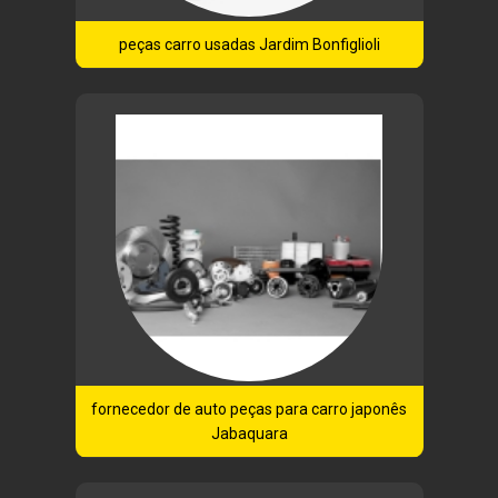
peças carro usadas Jardim Bonfiglioli
fornecedor de auto peças para carro japonês
Jabaquara