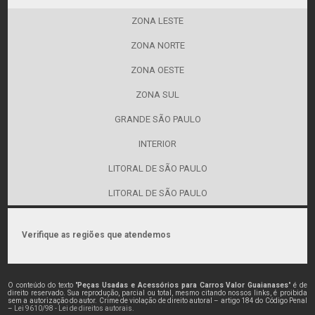
ZONA LESTE
ZONA NORTE
ZONA OESTE
ZONA SUL
GRANDE SÃO PAULO
INTERIOR
LITORAL DE SÃO PAULO
LITORAL DE SÃO PAULO
Verifique as regiões que atendemos
O conteúdo do texto "
Peças Usadas e Acessórios para Carros Valor Guaianases
" é de
direito reservado. Sua reprodução, parcial ou total, mesmo citando nossos links, é proibida
sem a autorização do autor. Crime de violação de direito autoral – artigo 184 do Código Penal
–
Lei 9610/98 - Lei de direitos autorais
.