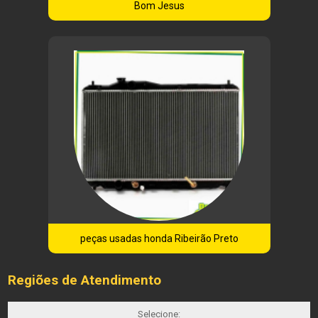
Bom Jesus
peças usadas honda Ribeirão Preto
Regiões de Atendimento
Selecione: