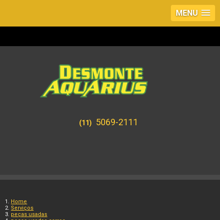
MENU
5069-2111
(11)
Home
Serviços
peças usadas