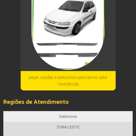
peças usadas e acessórios para carros valor
Hortolândia
Regiões de Atendimento
Selecione:
ZONA LESTE