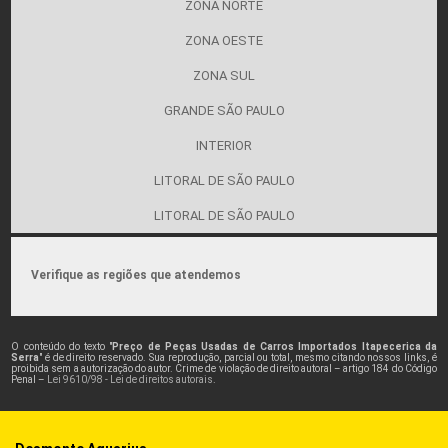
ZONA NORTE
ZONA OESTE
ZONA SUL
GRANDE SÃO PAULO
INTERIOR
LITORAL DE SÃO PAULO
LITORAL DE SÃO PAULO
Verifique as regiões que atendemos
O conteúdo do texto "
Preço de Peças Usadas de Carros Importados Itapecerica da
Serra
" é de direito reservado. Sua reprodução, parcial ou total, mesmo citando nossos links, é
proibida sem a autorização do autor. Crime de violação de direito autoral – artigo 184 do Código
Penal –
Lei 9610/98 - Lei de direitos autorais
.