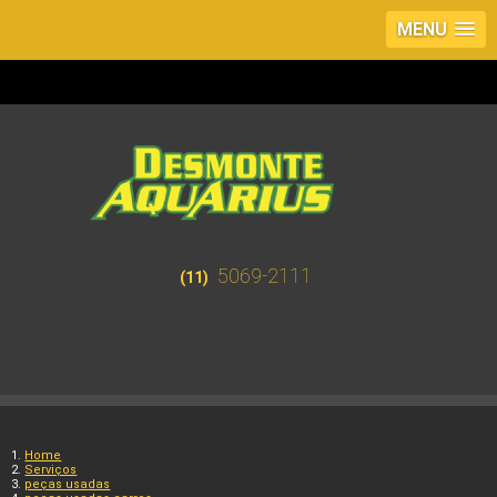
MENU
5069-2111
(11)
Home
Serviços
peças usadas