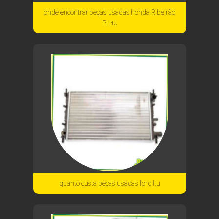
onde encontrar peças usadas honda Ribeirão
Preto
quanto custa peças usadas ford Itu