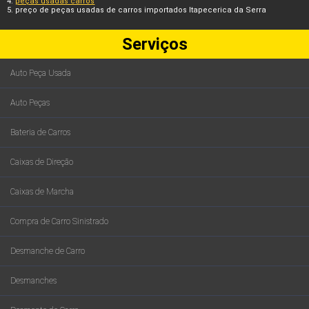
peças usadas carros
preço de peças usadas de carros importados Itapecerica da Serra
Serviços
Auto Peça Usada
Auto Peças
Bateria de Carros
Caixas de Direção
Caixas de Marcha
Compra de Carro Sinistrado
Desmanche de Carro
Desmanches