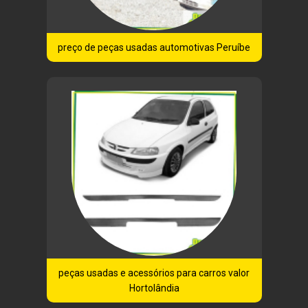
preço de peças usadas automotivas Peruíbe
peças usadas e acessórios para carros valor
Hortolândia