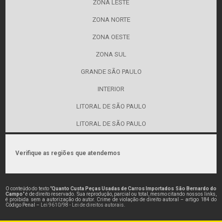
ZONA LESTE
ZONA NORTE
ZONA OESTE
ZONA SUL
GRANDE SÃO PAULO
INTERIOR
LITORAL DE SÃO PAULO
LITORAL DE SÃO PAULO
Verifique as regiões que atendemos
O conteúdo do texto "
Quanto Custa Peças Usadas de Carros Importados São Bernardo do
Campo
" é de direito reservado. Sua reprodução, parcial ou total, mesmo citando nossos links,
é proibida sem a autorização do autor. Crime de violação de direito autoral – artigo 184 do
Código Penal –
Lei 9610/98 - Lei de direitos autorais
.