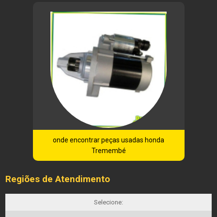
onde encontrar peças usadas honda
Tremembé
Regiões de Atendimento
Selecione: