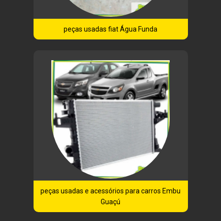
peças usadas fiat Água Funda
peças usadas e acessórios para carros Embu
Guaçú