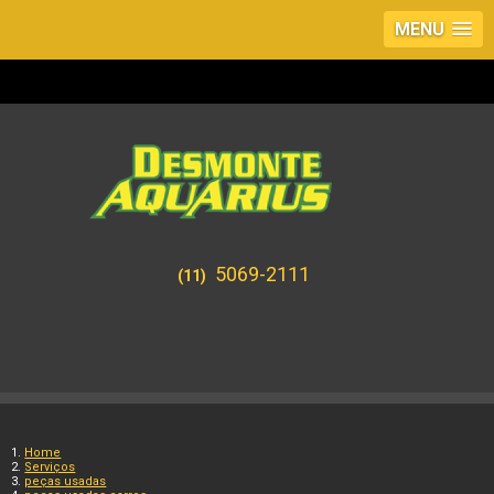
MENU
5069-2111
(11)
Home
Serviços
peças usadas