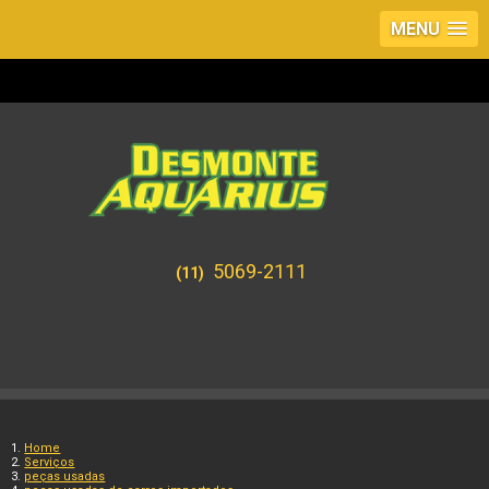
MENU
5069-2111
(11)
Home
Serviços
peças usadas