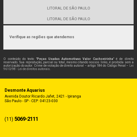
LITORAL DE SÃO PAULO
LITORAL DE SÃO PAULO
Verifique as regiões que atendemos
O conteúdo do texto "
Peças Usadas Automotivas Valor Cachoeirinha
" é de direito
reservado. Sua reprodução, parcial ou total, mesmo citando nossos links, é proibida sem a
autorização do autor. Crime de violação de direito autoral – artigo 184 do Código Penal –
Lei
9610/98 - Lei de direitos autorais
.
Desmonte Aquarius
Avenida Doutor Ricardo Jafet, 2421 - Ipiranga
São Paulo - SP - CEP: 04123-030
5069-2111
(11)