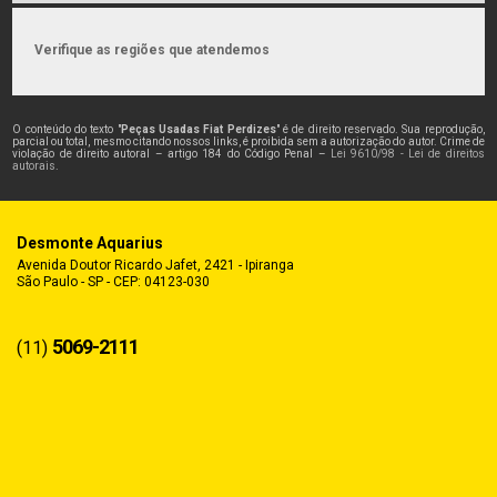
Verifique as regiões que atendemos
O conteúdo do texto "
Peças Usadas Fiat Perdizes
" é de direito reservado. Sua reprodução,
parcial ou total, mesmo citando nossos links, é proibida sem a autorização do autor. Crime de
violação de direito autoral – artigo 184 do Código Penal –
Lei 9610/98 - Lei de direitos
autorais
.
Desmonte Aquarius
Avenida Doutor Ricardo Jafet, 2421 - Ipiranga
São Paulo - SP - CEP: 04123-030
5069-2111
(11)