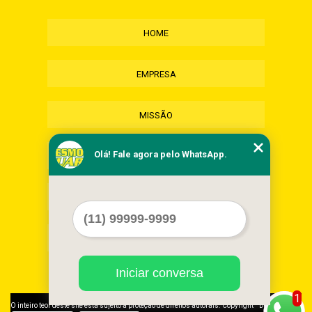
HOME
EMPRESA
MISSÃO
Olá! Fale agora pelo WhatsApp.
SERVIÇOS
CONTATO
MAPA DO SITE
Iniciar conversa
1
©
O inteiro teor deste site está sujeito à proteção de direitos autorais. Copyright
Desmonte