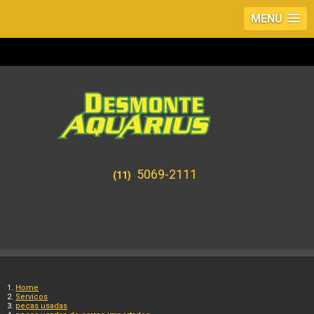
MENU
5069-2111
(11)
Home
Serviços
peças usadas