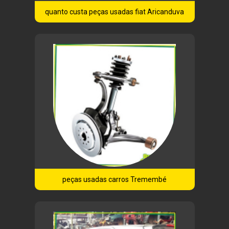
quanto custa peças usadas fiat Aricanduva
peças usadas carros Tremembé