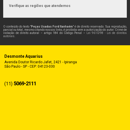
Verifique as regiões que atendemos
O conteúdo do texto "
Peças Usadas Ford Itanhaém
" é de direito reservado. Sua reprodução,
parcial ou total, mesmo citando nossos links, é proibida sem a autorização do autor. Crime de
violação de direito autoral – artigo 184 do Código Penal –
Lei 9610/98 - Lei de direitos
autorais
.
Desmonte Aquarius
Avenida Doutor Ricardo Jafet, 2421 - Ipiranga
São Paulo - SP - CEP: 04123-030
5069-2111
(11)