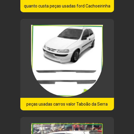
quanto custa peças usadas ford Cachoeirinha
peças usadas carros valor Taboão da Serra