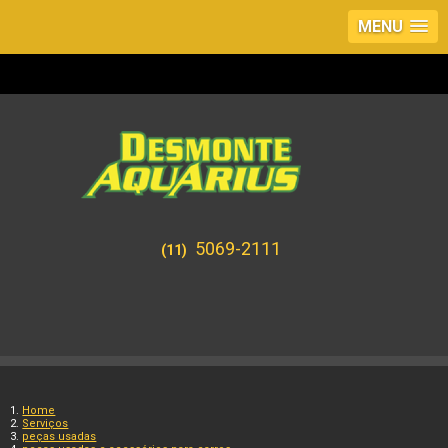
MENU
5069-2111
(11)
Home
Serviços
peças usadas