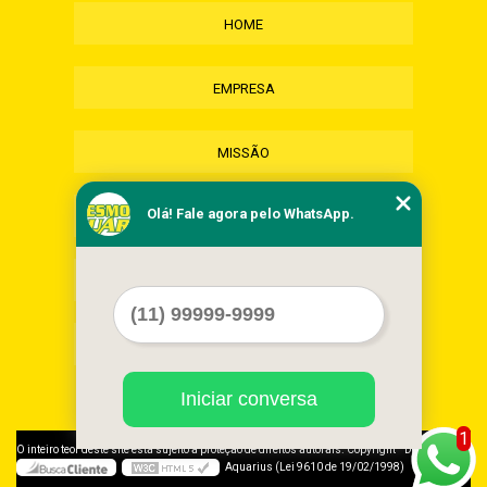
HOME
EMPRESA
MISSÃO
Olá! Fale agora pelo WhatsApp.
SERVIÇOS
CONTATO
MAPA DO SITE
Iniciar conversa
1
©
O inteiro teor deste site está sujeito à proteção de direitos autorais. Copyright
Desmonte
Aquarius (Lei 9610 de 19/02/1998)