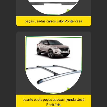
peças usadas carros valor Ponte Rasa
quanto custa peças usadas hyundai José
Bonifácio