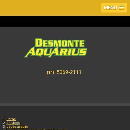
MENU
5069-2111
(11)
Home
Serviços
peças usadas