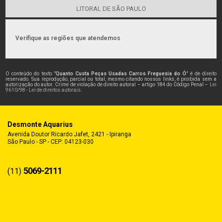
LITORAL DE SÃO PAULO
Verifique as regiões que atendemos
O conteúdo do texto "
Quanto Custa Peças Usadas Carros Freguesia do Ó
" é de direito
reservado. Sua reprodução, parcial ou total, mesmo citando nossos links, é proibida sem a
autorização do autor. Crime de violação de direito autoral – artigo 184 do Código Penal –
Lei
9610/98 - Lei de direitos autorais
.
Desmonte Aquarius
Avenida Doutor Ricardo Jafet, 2421 - Ipiranga
São Paulo - SP - CEP: 04123-030
5069-2111
(11)