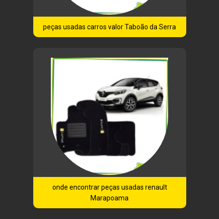
peças usadas carros valor Taboão da Serra
onde encontrar peças usadas renault
Marapoama