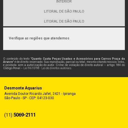
INTERIOR
LITORAL DE SÃO PAULO
LITORAL DE SÃO PAULO
Verifique as regiões que atendemos
O conteúdo do texto "
Quanto Custa Peças Usadas e Acessórios para Carros Praça da
Arvore
" é de direito reservado. Sua reprodução, parcial ou total, mesmo citando nossos links,
é proibida sem a autorização do autor. Crime de violação de direito autoral – artigo 184 do
Código Penal –
Lei 9610/98 - Lei de direitos autorais
.
Desmonte Aquarius
Avenida Doutor Ricardo Jafet, 2421 - Ipiranga
São Paulo - SP - CEP: 04123-030
5069-2111
(11)