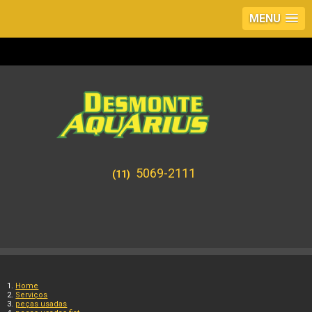
MENU
5069-2111
(11)
Home
Serviços
peças usadas