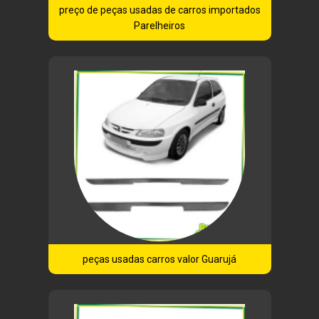
preço de peças usadas de carros importados
Parelheiros
peças usadas carros valor Guarujá